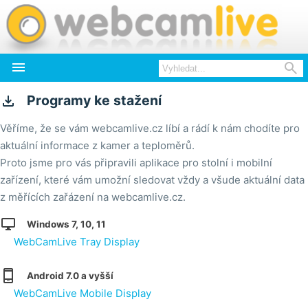



Programy ke stažení
Věříme, že se vám webcamlive.cz líbí a rádí k nám chodíte pro
aktuální informace z kamer a teploměrů.
Proto jsme pro vás připravili aplikace pro stolní i mobilní
zařízení, které vám umožní sledovat vždy a všude aktuální data
z měřících zařázení na webcamlive.cz.

Windows 7, 10, 11
WebCamLive Tray Display

Android 7.0 a vyšší
WebCamLive Mobile Display