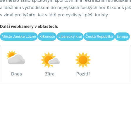
se město stalo špičkovým sportovním a rekreačním střediskem
a ideálním východiskem do nejvyšších českých hor Krkonoš jak
v zimě pro lyžaře, tak v létě pro cyklisty i pěší turisty.
Další webkamery v oblastech:
Město Jánské Lázně
Krkonoše
Liberecký kraj
Česká Republika
Evropa
Dnes
Zítra
Pozítří