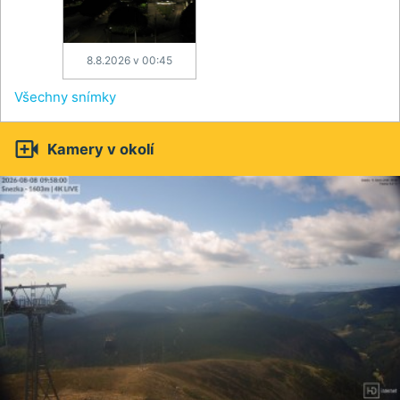
8.8.2026 v 00:45
Všechny snímky

Kamery v okolí