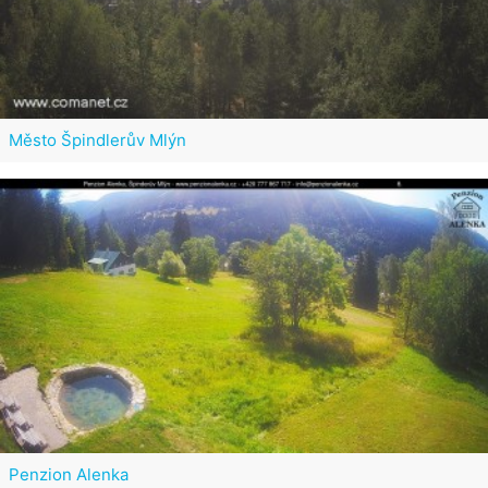
Město Špindlerův Mlýn
Penzion Alenka