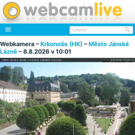


Webkamera –
Krkonoše (HK)
–
Město Jánské
Lázně
– 8.8.2026 v 10:01