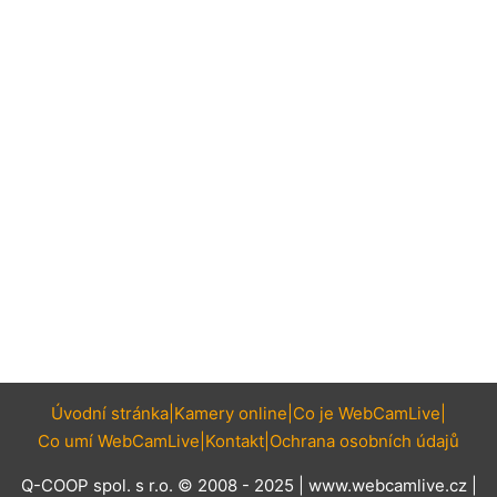
Úvodní stránka
Kamery online
Co je WebCamLive
Co umí WebCamLive
Kontakt
Ochrana osobních údajů
Q-COOP spol. s r.o. © 2008 - 2025 |
www.webcamlive.cz
|