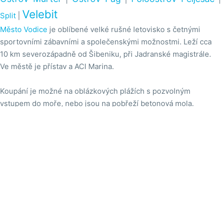
Velebit
Split
|
Město Vodice
je oblíbené velké rušné letovisko s četnými
sportovními zábavními a společenskými možnostmi. Leží cca
10 km severozápadně od Šibeniku, při Jadranské magistrále.
Ve městě je přístav a ACI Marina.
Koupání je možné na oblázkových plážích s pozvolným
vstupem do moře, nebo jsou na pobřeží betonová mola.

Na mapě