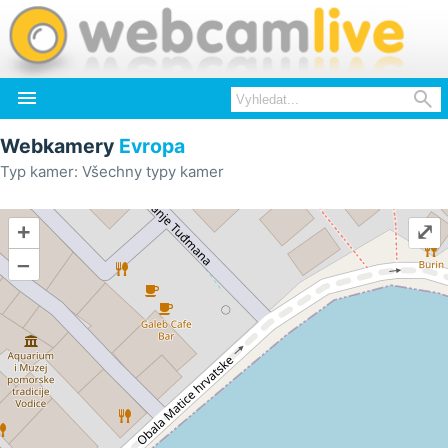


Webkamery
Evropa
Typ kamer: Všechny typy kamer
+
⤢
–