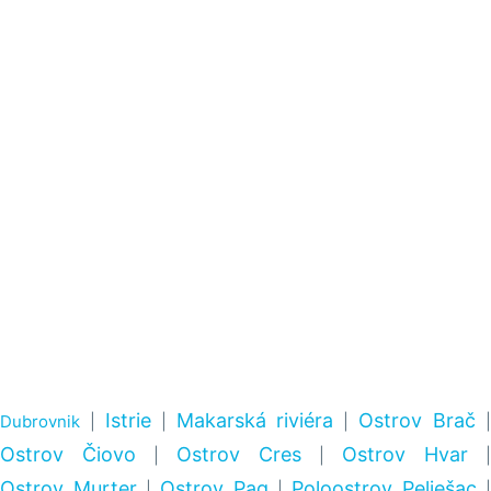
Istrie
Makarská riviéra
Ostrov Brač
Dubrovnik
|
|
|
Ostrov Čiovo
Ostrov Cres
Ostrov Hvar
|
|
|
Ostrov Murter
Ostrov Pag
Poloostrov Pelješac
|
|
|