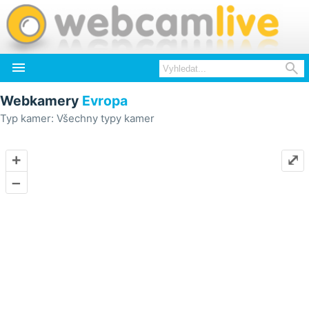


Webkamery
Evropa
Typ kamer: Všechny typy kamer
+
⤢
–