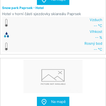
Snow park Paprsek - Hotel
Hotel v horní části sjezdovky skiareálu Paprsek
Vzduch
-- °C
Vlhkost
-- %
Rosný bod
-- °C

Na mapě