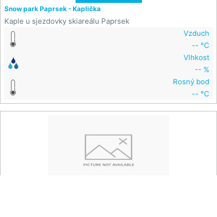
Snow park Paprsek - Kaplička
Kaple u sjezdovky skiareálu Paprsek
Vzduch
-- °C
Vlhkost
-- %
Rosný bod
-- °C

Na mapě