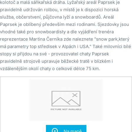
kolotoč a malá sáňkařská dráha. Lyžařský areál Paprsek je
pravidelně udržován rolbou, v místě je k dispozici horská
služba, občerstvení, půjčovna lyží a snowboardů. Areál
Paprsek je oblíbený především mezi rodinami. Sjezdovky jsou
vhodné také pro snowboardisty a dle vyjádření trenéra
reprezentace Martina Černíka zde naleznete "snow park,který
má parametry top středisek v Alpách i USA." Také milovníci bílé
stopy si přijdou na své - provozovatel chaty Paprsek
pravidelně strojově upravuje běžecké tratě v blízkém i
vzdálenějším okolí chaty o celkové délce 75 km.

Na mapě