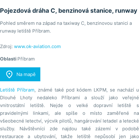
Pojezdová dráha C, benzinová stanice, runway
Pohled směrem na západ na taxiway C, benzinovou stanici a
runway letiště Příbram.
Zdroj:
www.ok-aviation.com
Oblasti
Příbram

Na mapě
Letiště Příbram
, známé také pod kódem LKPM, se nachází u
Dlouhé Lhoty nedaleko Příbrami a slouží jako veřejné
vnitrostátní letiště. Nejde o velké dopravní letiště s
pravidelnými linkami, ale spíše o místo zaměřené na
všeobecné letectví, výcvik pilotů, hangárování letadel a letecké
služby. Návštěvníci zde najdou také zázemí v podobě
restaurace a ubytování, takže letiště nepůsobí jen jako