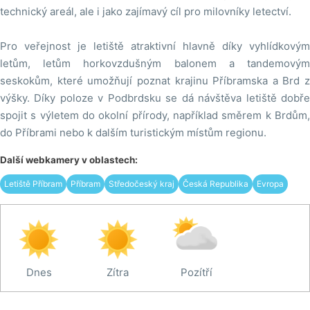
technický areál, ale i jako zajímavý cíl pro milovníky letectví.
Pro veřejnost je letiště atraktivní hlavně díky vyhlídkovým
letům, letům horkovzdušným balonem a tandemovým
seskokům, které umožňují poznat krajinu Příbramska a Brd z
výšky. Díky poloze v Podbrdsku se dá návštěva letiště dobře
spojit s výletem do okolní přírody, například směrem k Brdům,
do Příbrami nebo k dalším turistickým místům regionu.
Další webkamery v oblastech:
Letiště Příbram
Příbram
Středočeský kraj
Česká Republika
Evropa
Dnes
Zítra
Pozítří