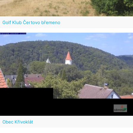
Golf Klub Čertovo břemeno
Obec Křivoklát