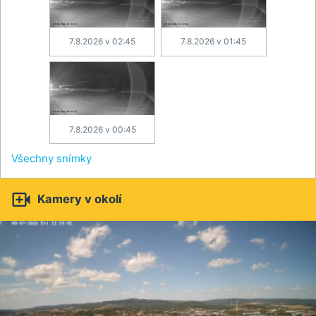
7.8.2026 v 02:45
7.8.2026 v 01:45
7.8.2026 v 00:45
Všechny snímky

Kamery v okolí