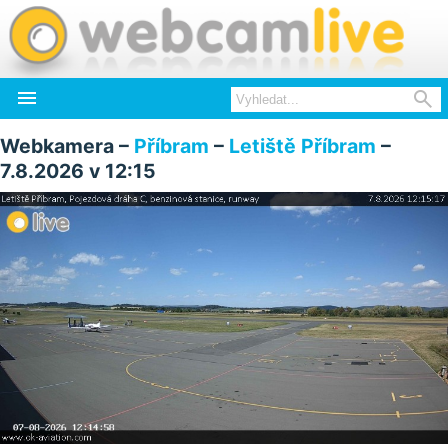


Webkamera –
Příbram
–
Letiště Příbram
–
7.8.2026 v 12:15