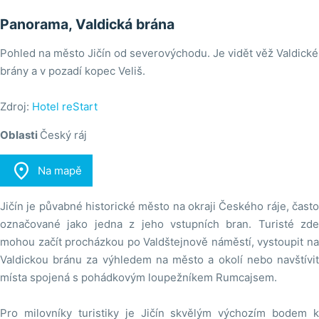
Panorama, Valdická brána
Pohled na město Jičín od severovýchodu. Je vidět věž Valdické
brány a v pozadí kopec Veliš.
Zdroj:
Hotel reStart
Oblasti
Český ráj

Na mapě
Jičín je půvabné historické město na okraji Českého ráje, často
označované jako jedna z jeho vstupních bran. Turisté zde
mohou začít procházkou po Valdštejnově náměstí, vystoupit na
Valdickou bránu za výhledem na město a okolí nebo navštívit
místa spojená s pohádkovým loupežníkem Rumcajsem.
Pro milovníky turistiky je Jičín skvělým výchozím bodem k