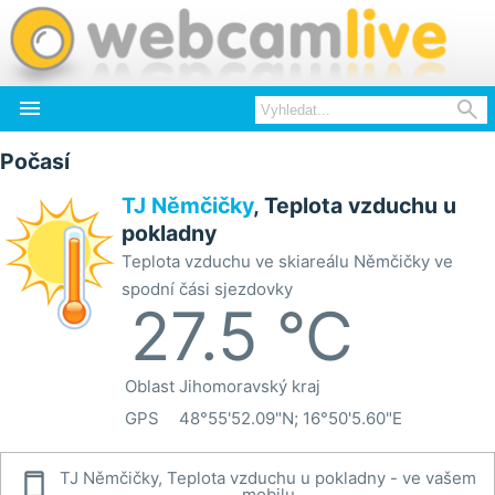


Počasí
TJ Němčičky
, Teplota vzduchu u
pokladny
Teplota vzduchu ve skiareálu Němčičky ve
spodní čási sjezdovky
27.5 °C
Oblast
Jihomoravský kraj
GPS
48°55'52.09"N; 16°50'5.60"E

TJ Němčičky, Teplota vzduchu u pokladny - ve vašem
mobilu