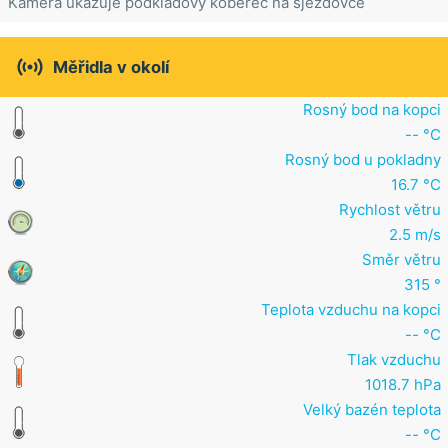
Kamera ukazuje podkladový koberec na sjezdovce

Měřidla v okolí
Rosný bod na kopci
-- °C
Rosný bod u pokladny
16.7 °C
Rychlost větru
2.5 m/s
Směr větru
315 °
Teplota vzduchu na kopci
-- °C
Tlak vzduchu
1018.7 hPa
Velký bazén teplota
-- °C