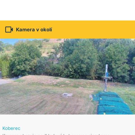

Kamera v okolí
Koberec