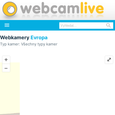


Webkamery
Evropa
Typ kamer: Všechny typy kamer
+
⤢
–