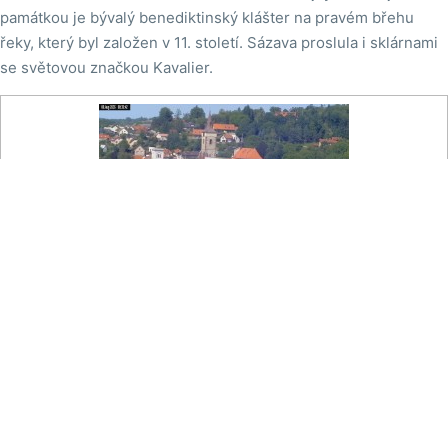
památkou je bývalý benediktinský klášter na pravém břehu
řeky, který byl založen v 11. století. Sázava proslula i sklárnami
se světovou značkou Kavalier.

Na mapě
Město Sázava - Sázavský klášter
Pohled přes řeku Sázavu na Sázavský klášter.
Zdroj:
www.daskonet.cz