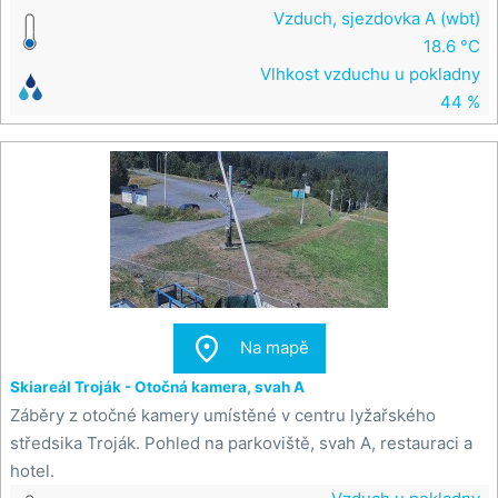
Vzduch, sjezdovka A (wbt)
18.6 °C
Vlhkost vzduchu u pokladny
44 %

Na mapě
Skiareál Troják - Otočná kamera, svah A
Záběry z otočné kamery umístěné v centru lyžařského
středsika Troják. Pohled na parkoviště, svah A, restauraci a
hotel.