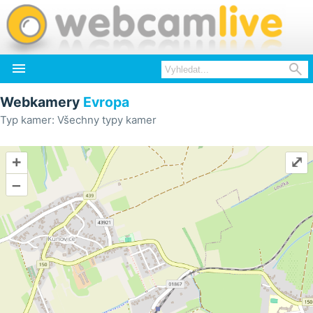


Webkamery
Evropa
Typ kamer: Všechny typy kamer
+
⤢
–