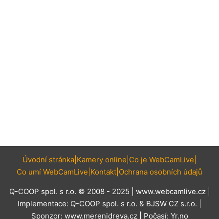
Úvodní stránka
Kamery online
Co je WebCamLive
Co umí WebCamLive
Kontakt
Ochrana osobních údajů
Q-COOP spol. s r.o. © 2008 - 2025 |
www.webcamlive.cz
|
Implementace:
Q-COOP spol. s r.o.
&
BJSW CZ s.r.o.
|
Sponzor:
www.merenidreva.cz
| Počasí:
Yr.no