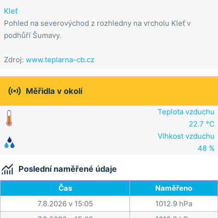
Kleť
Pohled na severovýchod z rozhledny na vrcholu Kleť v
podhůří Šumavy.
Zdroj:
www.teplarna-cb.cz

Měřidla v okolí
Teplota vzduchu
22.7 °C
Vlhkost vzduchu
48 %

Poslední naměřené údaje
Čas
Naměřeno
7.8.2026 v 15:05
1012.9 hPa