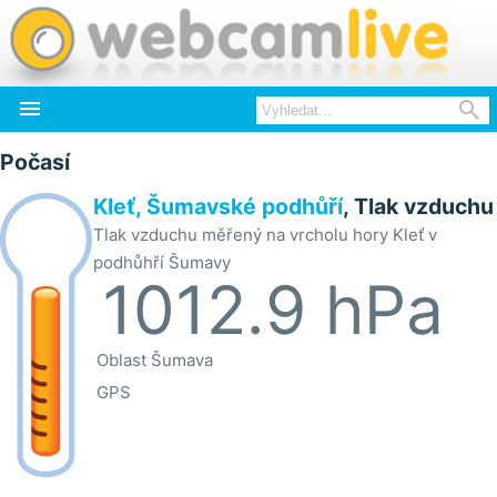


Počasí
Kleť, Šumavské podhůří
, Tlak vzduchu
Tlak vzduchu měřený na vrcholu hory Kleť v
podhůhří Šumavy
1012.9 hPa
Oblast
Šumava
GPS