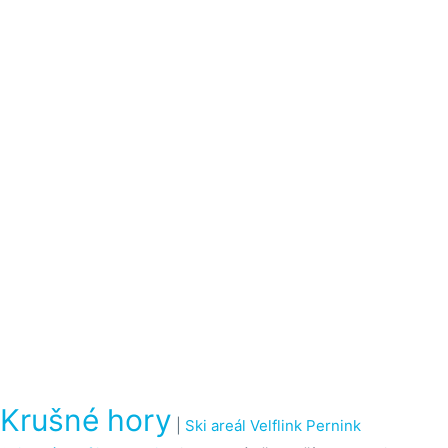
Krušné hory
|
Ski areál Velflink Pernink