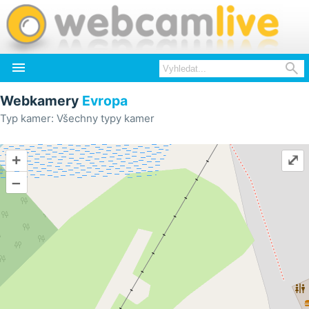


Webkamery
Evropa
Typ kamer: Všechny typy kamer
+
⤢
–