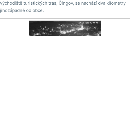
východiště turistických tras, Čingov, se nachází dva kilometry
jihozápadně od obce.

Na mapě
Obec Smižany - Centrum, Kostel
Pohled na cetrum obce Smižany s katolickým kostelem
Povýšení sv. Kříže