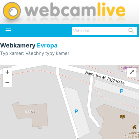


Webkamery
Evropa
Typ kamer: Všechny typy kamer
+
⤢
–