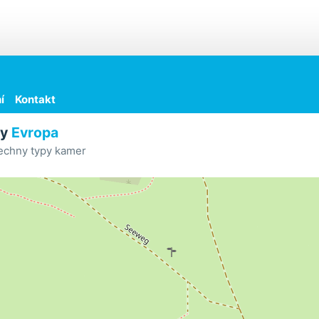
í
Kontakt
ry
Evropa
echny typy kamer