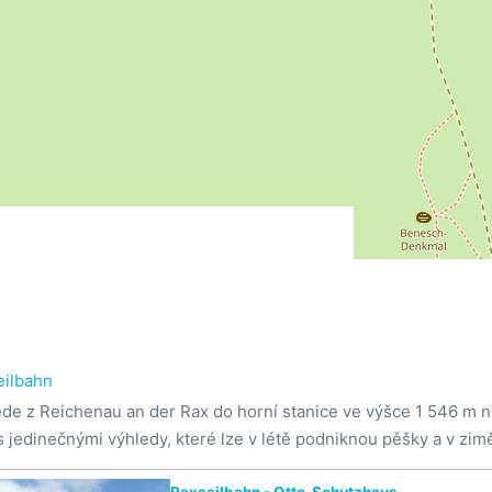
eilbahn
de z Reichenau an der Rax do horní stanice ve výšce 1 546 m 
s jedinečnými výhledy, které lze v létě podniknou pěšky a v zim
Raxseilbahn - Otto-Schutzhaus