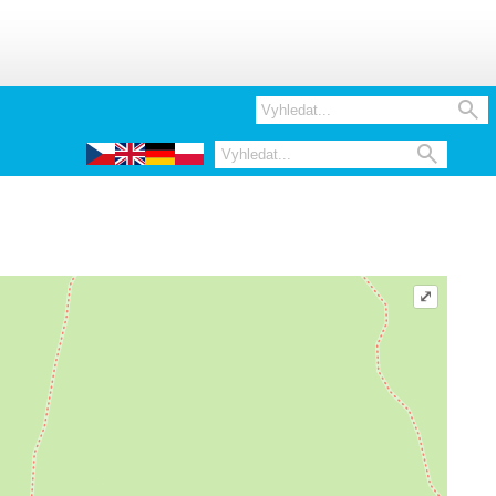


⤢