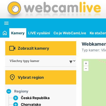

Kamery
LIVE vysílání
Co je WebCamLive
Ke stažen
Webkame

Zobrazit kamery
Typ kamer: Vš
+
–

Vybrat region
Regiony
Česká Republika
Chorvatsko
hlavní město Praha