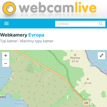


Webkamery
Evropa
Typ kamer: Všechny typy kamer
+
⤢
–