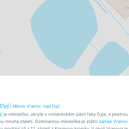
Dyjí
|
Město Vranov nad Dyjí
jí
je městečko, ukryté v romantickém údolí řeky Dyje, s pestrou 
hu mnoha staletí. Dominantou městečka je státní
zámek Vranov 
 pochází již z 12. století z Kosmovy kroniky. V okolí Vranova j