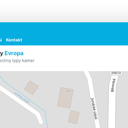
í
Kontakt
ry
Evropa
echny typy kamer