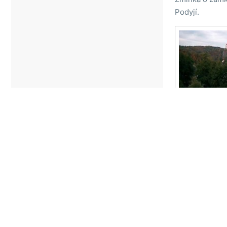
Podyjí.
Úvodní stránka
Kame
Q-COOP spol. s r.o. © 2008 - 2025 |
www.webc