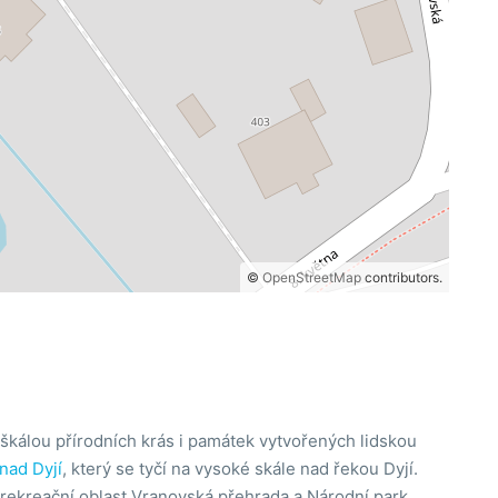
©
OpenStreetMap
contributors.
škálou přírodních krás i památek vytvořených lidskou
nad Dyjí
, který se tyčí na vysoké skále nad řekou Dyjí.
e rekreační oblast Vranovská přehrada a Národní park