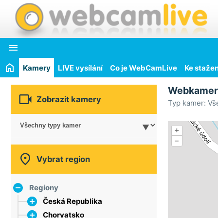

Kamery
LIVE vysílání
Co je WebCamLive
Ke stažen
Webkame

Zobrazit kamery
Typ kamer: Vš
+
–

Vybrat region
Regiony
Česká Republika
Chorvatsko
hlavní město Praha