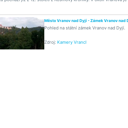
Město Vranov nad Dyjí - Zámek Vranov nad 
Pohled na státní zámek Vranov nad Dyjí.
Zdroj:
Kamery Vrancl

Na mapě

Na mapě
ry online
Co je WebCamLive
Co umí WebCamLive
Kontakt
Och
amlive.cz
| Implementace:
Q-COOP spol. s r.o.
&
BJSW CZ s.r.o.