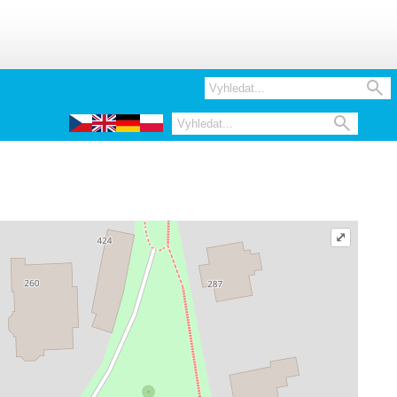


⤢