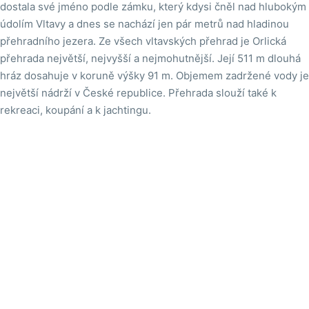
dostala své jméno podle zámku, který kdysi čněl nad hlubokým
údolím Vltavy a dnes se nachází jen pár metrů nad hladinou
přehradního jezera. Ze všech vltavských přehrad je Orlická
přehrada největší, nejvyšší a nejmohutnější. Její 511 m dlouhá
hráz dosahuje v koruně výšky 91 m. Objemem zadržené vody je
největší nádrží v České republice. Přehrada slouží také k
rekreaci, koupání a k jachtingu.

Na mapě
Vodní nádrž Orlík - Marina Orlík
Pohled na přístaviště
Mariny Orlík
na Orlické přehradě.