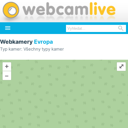


Webkamery
Evropa
Typ kamer: Všechny typy kamer
+
⤢
–