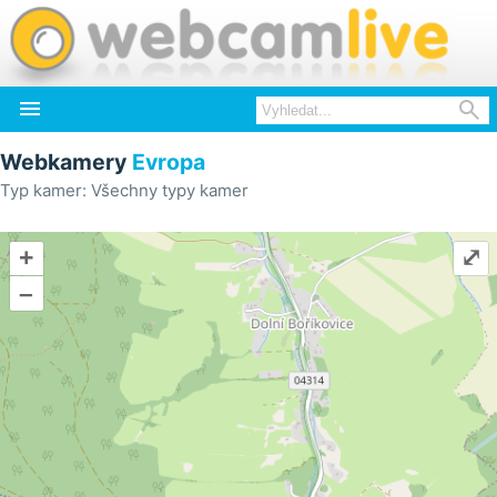


Webkamery
Evropa
Typ kamer: Všechny typy kamer
+
⤢
–