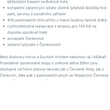
běžeckými trasami na Bukové hoře
kompletní zázemí pro lyžaře včetně lyžařské školičky Kid
park, servisu a sociálního zařízení
400 parkovacích míst přímo u hlavní budovy lanové dráhy
rychloobslužná restaurace s terasou pro 140 lidí na
dojezdu sjezdové tratě
snowpark Čenkovice
večerní lyžování v Čenkovicích
Mezi Bukovou horou a Suchým Vrchem naleznou ráj i běžkaři.
Pravidelně upravované stopy o celkové délce 60km jsou
dostupné od horní stanice lanovky jak z Červené Vody, tak z
Čenkovic, dále pak z parkovacích ploch ve Skiparcích Červená
Voda a Čenkovice, nebo z Červenovodského sedla či od
Kramářovy chaty na Suchém vrchu.