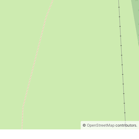
©
OpenStreetMap
contributors.