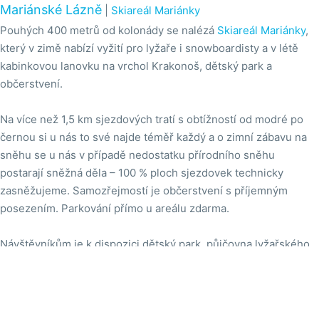
Mariánské Lázně
|
Skiareál Mariánky
Pouhých 400 metrů od kolonády se nalézá
Skiareál Mariánky
,
který v zimě nabízí vyžití pro lyžaře i snowboardisty a v létě
kabinkovou lanovku na vrchol Krakonoš, dětský park a
občerstvení.
Na více než 1,5 km sjezdových tratí s obtížností od modré po
černou si u nás to své najde téměř každý a o zimní zábavu na
sněhu se u nás v případě nedostatku přírodního sněhu
postarají sněžná děla – 100 % ploch sjezdovek technicky
zasněžujeme. Samozřejmostí je občerstvení s příjemným
posezením. Parkování přímo u areálu zdarma.
Návštěvníkům je k dispozici dětský park, půjčovna lyžařského
vybavení, lyžařská škola a školka a také běžecké tratě.