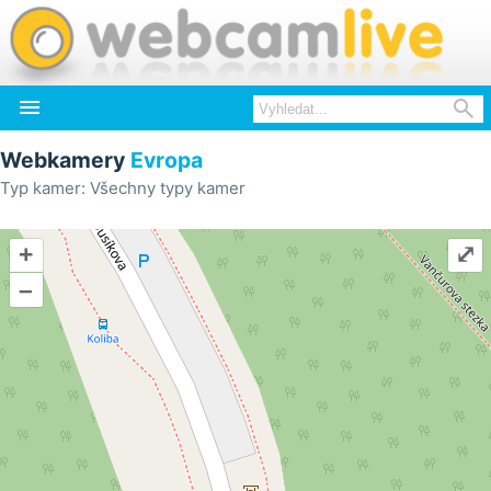


Webkamery
Evropa
Typ kamer: Všechny typy kamer
+
⤢
–