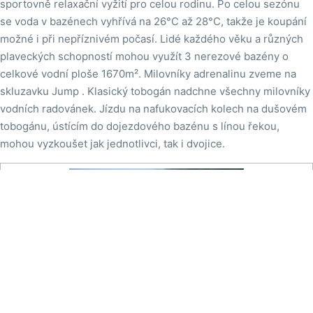
sportovně relaxační vyžití pro celou rodinu. Po celou sezónu
se voda v bazénech vyhřívá na 26°C až 28°C, takže je koupání
možné i při nepříznivém počasí. Lidé každého věku a různých
plaveckých schopností mohou využít 3 nerezové bazény o
celkové vodní ploše 1670m². Milovníky adrenalinu zveme na
skluzavku Jump . Klasický tobogán nadchne všechny milovníky
vodních radovánek. Jízdu na nafukovacích kolech na dušovém
tobogánu, ústícím do dojezdového bazénu s línou řekou,
mohou vyzkoušet jak jednotlivci, tak i dvojice.