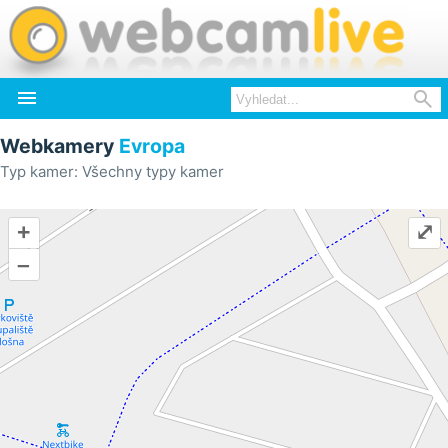


Webkamery
Evropa
Typ kamer: Všechny typy kamer
+
⤢
–