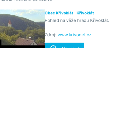
Obec Křivoklát - Křivoklát
Pohled na věže hradu Křivoklát.
Zdroj:
www.krivonet.cz

Na mapě

Na mapě
ry online
Co je WebCamLive
Co umí WebCamLive
Kontakt
Och
amlive.cz
| Implementace:
Q-COOP spol. s r.o.
&
BJSW CZ s.r.o.