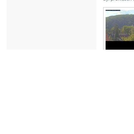
Úvodní stránka
Kame
Q-COOP spol. s r.o. © 2008 - 2025 |
www.webc