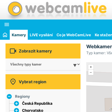

Kamery
LIVE vysílání
Co je WebCamLive
Ke stažen
Webkame

Zobrazit kamery
Typ kamer: Vš
+
–

Vybrat region
Regiony
Česká Republika
Chorvatsko
hlavní město Praha