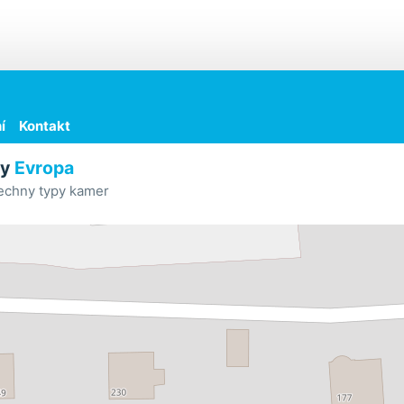
í
Kontakt
ry
Evropa
echny typy kamer