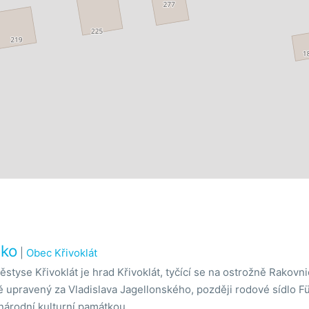
sko
|
Obec Křivoklát
tyse Křivoklát je hrad Křivoklát, tyčící se na ostrožně Rakovn
ně upravený za Vladislava Jagellonského, později rodové sídlo F
národní kulturní památkou.