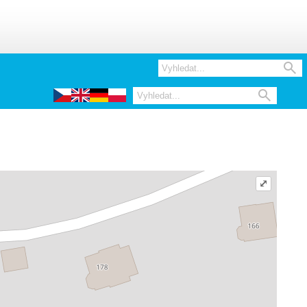


⤢