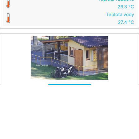
26.3 °C
Teplota vody
27.4 °C

Na mapě
Koupaliště Rusava - Pokladna
Pohled na pokladnu koupaliště Rusava v Hostýnských
horách.
Teplota vzduchu
26.3 °C