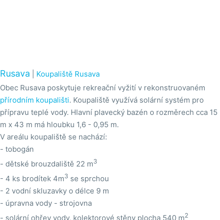
Rusava
|
Koupaliště Rusava
Obec Rusava poskytuje rekreační vyžití v rekonstruovaném
přírodním koupališti
. Koupaliště využívá solární systém pro
přípravu teplé vody. Hlavní plavecký bazén o rozměrech cca 15
m x 43 m má hloubku 1,6 - 0,95 m.
V areálu koupaliště se nachází:
- tobogán
3
- dětské brouzdaliště 22 m
3
- 4 ks brodítek 4m
se sprchou
- 2 vodní skluzavky o délce 9 m
- úpravna vody - strojovna
2
- solární ohřev vody, kolektorové stěny plocha 540 m