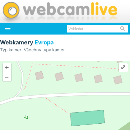


Webkamery
Evropa
Typ kamer: Všechny typy kamer
+
⤢
–