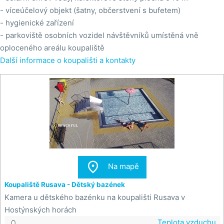
- víceúčelový objekt (šatny, občerstvení s bufetem)
- hygienické zařízení
- parkoviště osobních vozidel návštěvníků umístěná vně
oploceného areálu koupaliště
Další informace o koupališti a kontakty

Na mapě
Koupaliště Rusava - Dětský bazének
Kamera u dětského bazénku na koupališti Rusava v
Hostýnských horách
Teplota vzduchu