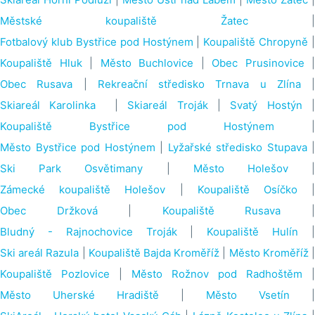
Městské koupaliště Žatec
Fotbalový klub Bystřice pod Hostýnem
|
Koupaliště Chropyně
|
Koupaliště Hluk
|
Město Buchlovice
|
Obec Prusinovice
|
Obec Rusava
|
Rekreační středisko Trnava u Zlína
|
Skiareál Karolinka
|
Skiareál Troják
|
Svatý Hostýn
Koupaliště Bystřice pod Hostýnem
|
Město Bystřice pod Hostýnem
|
Lyžařské středisko Stupava
|
Ski Park Osvětimany
|
Město Holešov
Zámecké koupaliště Holešov
|
Koupaliště Osíčko
Obec Držková
|
Koupaliště Rusava
Bludný - Rajnochovice Troják
|
Koupaliště Hulín
Ski areál Razula
|
Koupaliště Bajda Kroměříž
|
Město Kroměříž
Koupaliště Pozlovice
|
Město Rožnov pod Radhoštěm
|
Město Uherské Hradiště
|
Město Vsetín
|