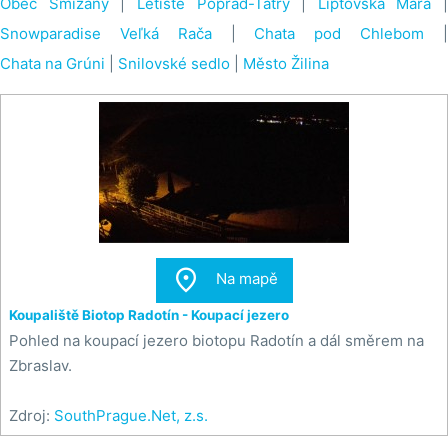
Obec Smižany
|
Letiště Poprad-Tatry
|
Liptovská Mara
|
Snowparadise Veľká Rača
|
Chata pod Chlebom
Chata na Grúni
|
Snilovské sedlo
|
Město Žilina

Na mapě
Koupaliště Biotop Radotín - Koupací jezero
Pohled na koupací jezero biotopu Radotín a dál směrem na
Zbraslav.
Zdroj:
SouthPrague.Net, z.s.