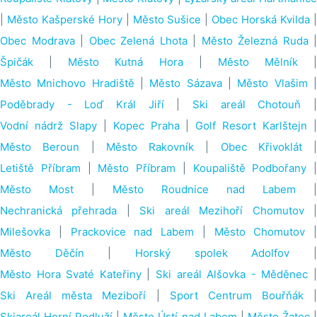
|
Město Kašperské Hory
|
Město Sušice
|
Obec Horská Kvilda
Obec Modrava
|
Obec Zelená Lhota
|
Město Železná Ruda
|
Špičák
|
Město Kutná Hora
|
Město Mělník
|
Město Mnichovo Hradiště
|
Město Sázava
|
Město Vlašim
Poděbrady - Loď Král Jiří
|
Ski areál Chotouň
Vodní nádrž Slapy
|
Kopec Praha
|
Golf Resort Karlštejn
Město Beroun
|
Město Rakovník
|
Obec Křivoklát
|
Letiště Příbram
|
Město Příbram
|
Koupaliště Podbořany
|
Město Most
|
Město Roudnice nad Labem
|
Nechranická přehrada
|
Ski areál Mezihoří Chomutov
Milešovka
|
Prackovice nad Labem
|
Město Chomutov
|
Město Děčín
|
Horský spolek Adolfov
Město Hora Svaté Kateřiny
|
Ski areál Alšovka - Měděnec
Ski Areál města Meziboří
|
Sport Centrum Bouřňák
|
Skiareál Horní Podluží
|
Město Ústí nad Labem
|
Město Žatec