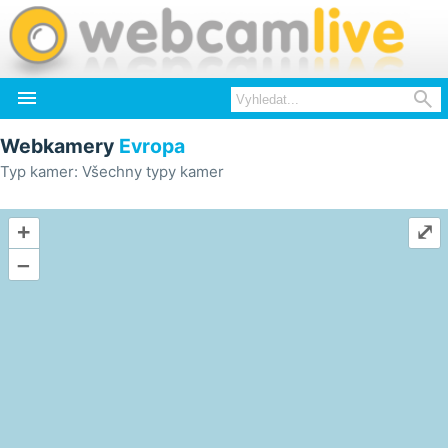


Webkamery
Evropa
Typ kamer: Všechny typy kamer
+
⤢
–