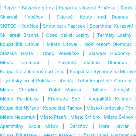
|
Rejvíz - Běžecké stopy
|
Resort a skiareál Brněnka
|
Šerák
Skiareál Klepáčov
|
Skiareál Kouty nad Desnou
SKITECH Kunčice
|
Snow park Paprsek
|
Sporthotel Kurzovní
|
Ski areál Branná
|
Obec Velké Losiny
|
Termály Losiny
Koupaliště Litovel
|
Město Litovel
|
Golf resort Olomouc
Slezská Harta
|
Obec Veselíčko
|
Skiareál Hlubočky
|
Město Olomouc
|
Plavecký stadion Olomouc
|
Koupaliště Jablonné nad Orlicí
|
Koupaliště Rychnov na Moravě
|
Lyžařský areál Polička - Liboháj
|
Letni koupaliště Chrudim
Město Chrudim
|
Dolní Morava
|
Město Litomyšl
|
Město Pardubice
|
Přehrada Seč
|
Koupaliště Kolinec
|
Koupaliště Nýřany
|
Koupaliště Tachov
|
Město Horšovský Týn
Město Nepomuk
|
Město Plzeň
|
Město Stříbro
|
Město Švihov
Apartmány Škola Míšov
|
Čerchov
|
Hora Havran
|
Koupaliště Klatovy
|
Město Klatovy
|
Lyžařský areál Hartmanice