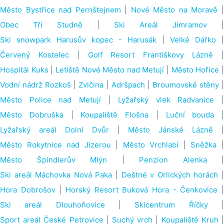
Město Bystřice nad Pernštejnem
|
Nové Město na Moravě
Obec Tři Studně
|
Ski Areál Jimramov
|
Ski snowpark Harusův kopec - Harusák
|
Velké Dářko
|
Červený Kostelec
|
Golf Resort Františkovy Lázně
Hospitál Kuks
|
Letiště Nové Město nad Metují
|
Město Hořice
Vodní nádrž Rozkoš
|
Zvičina
|
Adršpach
|
Broumovské stěny
Město Police nad Metují
|
Lyžařský vlek Radvanice
|
Město Dobruška
|
Koupaliště Flošna
|
Luční bouda
|
Lyžařský areál Dolní Dvůr
|
Město Jánské Lázně
|
Město Rokytnice nad Jizerou
|
Město Vrchlabí
|
Sněžka
Město Špindlerův Mlýn
|
Penzion Alenka
|
Ski areál Máchovka Nová Paka
|
Deštné v Orlických horách
Hora Dobrošov
|
Horský Resort Buková Hora - Čenkovice
Ski areál Dlouhoňovice
|
Skicentrum Říčky
Sport areál České Petrovice
|
Suchý vrch
|
Koupaliště Kruh