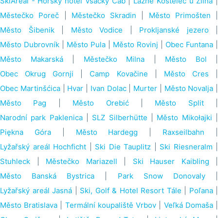
SkiAreál - Horský hotel Vsacký Cáb
|
Lázně Kostelec u Zlína
Městečko Poreč
|
Městečko Skradin
|
Město Primošten
|
Město Šibenik
|
Město Vodice
|
Prokljanské jezero
|
Město Dubrovník
|
Město Pula
|
Město Rovinj
|
Obec Funtana
|
Město Makarská
|
Městečko Milna
|
Město Bol
|
Obec Okrug Gornji
|
Camp Kovačine
|
Město Cres
Obec Martinšćica
|
Hvar
|
Ivan Dolac
|
Murter
|
Město Novalja
|
Město Pag
|
Město Orebić
|
Město Split
|
Narodní park Paklenica
|
SLZ Silberhütte
|
Město Mikołajki
Piękna Góra
|
Město Hardegg
|
Raxseilbahn
Lyžařský areál Hochficht
|
Ski Die Tauplitz
|
Ski Riesneralm
|
Stuhleck
|
Městečko Mariazell
|
Ski Hauser Kaibling
|
Město Banská Bystrica
|
Park Snow Donovaly
Lyžařský areál Jasná
|
Ski, Golf & Hotel Resort Tále
|
Poľana
|
Město Bratislava
|
Termální koupaliště Vrbov
|
Veľká Domaša