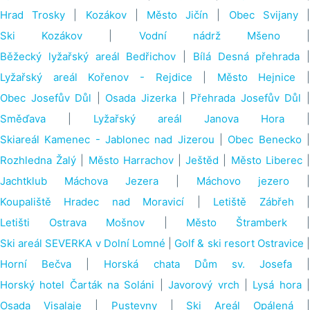
Hrad Trosky
|
Kozákov
|
Město Jičín
|
Obec Svijany
Ski Kozákov
|
Vodní nádrž Mšeno
Běžecký lyžařský areál Bedřichov
|
Bílá Desná přehrada
|
Lyžařský areál Kořenov - Rejdice
|
Město Hejnice
|
Obec Josefův Důl
|
Osada Jizerka
|
Přehrada Josefův Důl
Směďava
|
Lyžařský areál Janova Hora
|
Skiareál Kamenec - Jablonec nad Jizerou
|
Obec Benecko
Rozhledna Žalý
|
Město Harrachov
|
Ještěd
|
Město Liberec
Jachtklub Máchova Jezera
|
Máchovo jezero
|
Koupaliště Hradec nad Moravicí
|
Letiště Zábřeh
Letišti Ostrava Mošnov
|
Město Štramberk
Ski areál SEVERKA v Dolní Lomné
|
Golf & ski resort Ostravice
Horní Bečva
|
Horská chata Dům sv. Josefa
|
Horský hotel Čarták na Soláni
|
Javorový vrch
|
Lysá hora
Osada Visalaje
|
Pustevny
|
Ski Areál Opálená
|