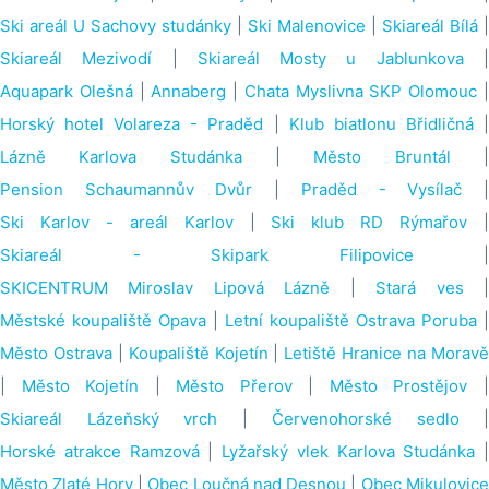
Ski areál U Sachovy studánky
|
Ski Malenovice
|
Skiareál Bílá
|
Skiareál Mezivodí
|
Skiareál Mosty u Jablunkova
Aquapark Olešná
|
Annaberg
|
Chata Myslivna SKP Olomouc
Horský hotel Volareza - Praděd
|
Klub biatlonu Břidličná
Lázně Karlova Studánka
|
Město Bruntál
Pension Schaumannův Dvůr
|
Praděd - Vysílač
Ski Karlov - areál Karlov
|
Ski klub RD Rýmařov
Skiareál - Skipark Filipovice
|
SKICENTRUM Miroslav Lipová Lázně
|
Stará ves
Městské koupaliště Opava
|
Letní koupaliště Ostrava Poruba
|
Město Ostrava
|
Koupaliště Kojetín
|
Letiště Hranice na Morav
|
Město Kojetín
|
Město Přerov
|
Město Prostějov
Skiareál Lázeňský vrch
|
Červenohorské sedlo
|
Horské atrakce Ramzová
|
Lyžařský vlek Karlova Studánka
|
Město Zlaté Hory
|
Obec Loučná nad Desnou
|
Obec Mikulovic