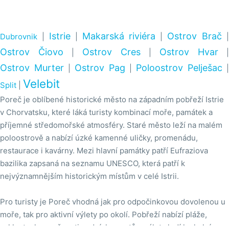
Istrie
Makarská riviéra
Ostrov Brač
Dubrovnik
|
|
|
Ostrov Čiovo
Ostrov Cres
Ostrov Hvar
|
|
|
Ostrov Murter
Ostrov Pag
Poloostrov Pelješac
|
|
|
Velebit
Split
|
Poreč je oblíbené historické město na západním pobřeží Istrie
v Chorvatsku, které láká turisty kombinací moře, památek a
příjemné středomořské atmosféry. Staré město leží na malém
poloostrově a nabízí úzké kamenné uličky, promenádu,
restaurace i kavárny. Mezi hlavní památky patří Eufraziova
bazilika zapsaná na seznamu UNESCO, která patří k
nejvýznamnějším historickým místům v celé Istrii.
Pro turisty je Poreč vhodná jak pro odpočinkovou dovolenou u
moře, tak pro aktivní výlety po okolí. Pobřeží nabízí pláže,
cyklostezky, možnosti vodních sportů a výlety lodí k okolním