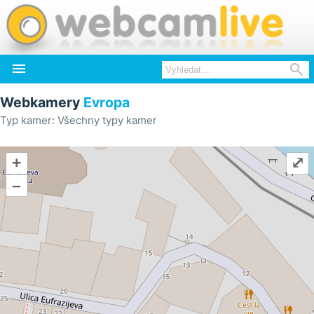


Webkamery
Evropa
Typ kamer: Všechny typy kamer
+
⤢
–