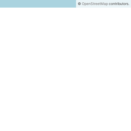
©
OpenStreetMap
contributors.