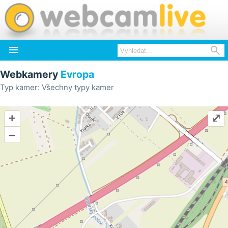


Webkamery
Evropa
Typ kamer: Všechny typy kamer
+
⤢
–