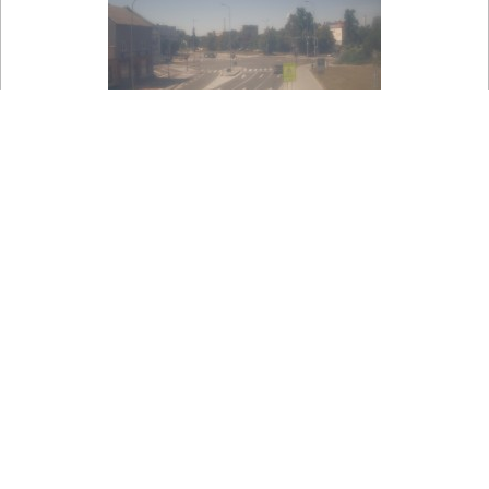

Na mapě
Město Přerov - Křižovatka ulic Komenského a Velké Novosady
Pohled na křižovatku ulic Komenského a Velké Novosady u
nakupního centra Tesco.