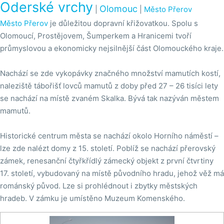
Oderské vrchy
Olomouc
|
|
Město Přerov
Město Přerov
je důležitou dopravní křižovatkou. Spolu s
Olomoucí, Prostějovem, Šumperkem a Hranicemi tvoří
průmyslovou a ekonomicky nejsilnější část Olomouckého kraje.
Nachází se zde vykopávky značného množství mamutích kostí,
naleziště tábořišť lovců mamutů z doby před 27 – 26 tisíci lety
se nachází na místě zvaném Skalka. Bývá tak nazýván městem
mamutů.
Historické centrum města se nachází okolo Horního náměstí –
lze zde nalézt domy z 15. století. Poblíž se nachází přerovský
zámek, renesanční čtyřkřídlý zámecký objekt z první čtvrtiny
17. století, vybudovaný na místě původního hradu, jehož věž má
románský původ. Lze si prohlédnout i zbytky městských
hradeb. V zámku je umístěno Muzeum Komenského.