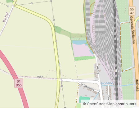
©
OpenStreetMap
contributors.