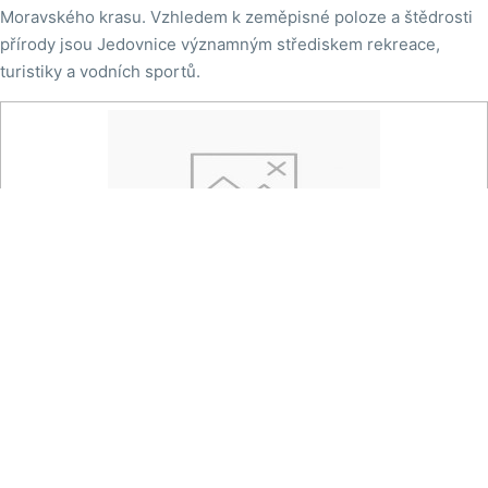
Moravského krasu. Vzhledem k zeměpisné poloze a štědrosti
přírody jsou Jedovnice významným střediskem rekreace,
turistiky a vodních sportů.

Na mapě
Městys Jedovnice - Havlíčkovo náměstí
Pohled od mateřské školky Jedovnice směrem na
Havlíčkovo náměstí.
Zdroj:
ign.cz internet, s.r.o.