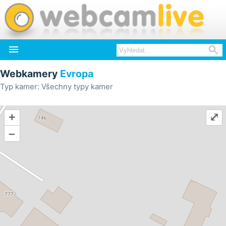


Webkamery
Evropa
Typ kamer: Všechny typy kamer
+
⤢
–