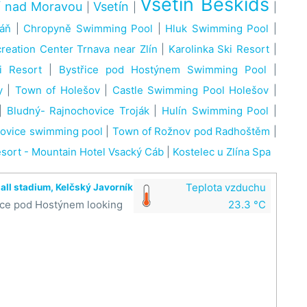
Vsetín Beskids
í nad Moravou
Vsetín
|
|
|
láň
|
Chropyně Swimming Pool
|
Hluk Swimming Pool
|
reation Center Trnava near Zlín
|
Karolinka Ski Resort
|
i Resort
|
Bystřice pod Hostýnem Swimming Pool
|
y
|
Town of Holešov
|
Castle Swimming Pool Holešov
|
|
Bludný- Rajnochovice Troják
|
Hulín Swimming Pool
|
lovice swimming pool
|
Town of Rožnov pod Radhoštěm
|
esort - Mountain Hotel Vsacký Cáb
|
Kostelec u Zlína Spa
Teplota vzduchu
all stadium, Kelčský Javorník
řice pod Hostýnem looking
23.3 °C