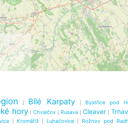
egion
Bílé Karpaty
Bystřice pod H
|
|
ké hory
Cleaver
Trnav
Chvalčov
Rusava
|
|
|
|
vice
Kroměříž
Luhačovice
Rožnov pod Rad
|
|
|