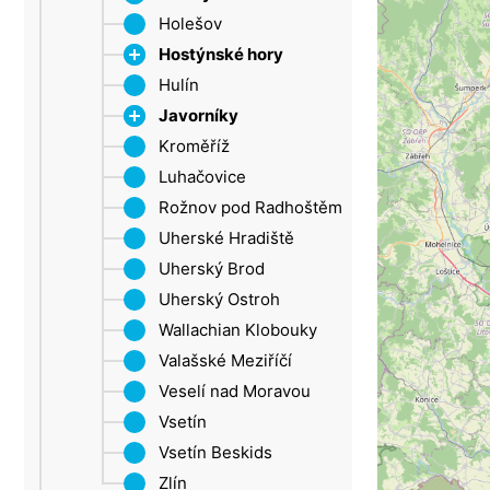
Ore Mountains (Ústí
Holešov
Rostin
nad Labem Region)
Hostýnské hory
Šluknov Promontory
Hulín
Chvalčov
Ústí nad Labem
Javorníky
Rusava
Žatec
Kroměříž
Cleaver
Velké Karlovice
Luhačovice
Trnava near Zlín
Rožnov pod Radhoštěm
Troják
Uherské Hradiště
Uherský Brod
Uherský Ostroh
Wallachian Klobouky
Valašské Meziříčí
Veselí nad Moravou
Vsetín
Vsetín Beskids
Zlín