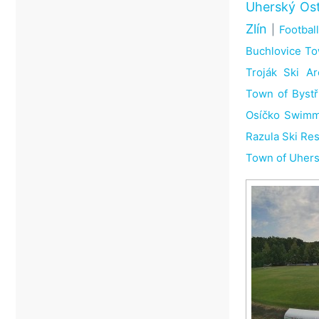
Uherský Os
Zlín
|
Footbal
Buchlovice T
Troják Ski Ar
Town of Byst
Osíčko Swimm
Razula Ski Re
Town of Uhers