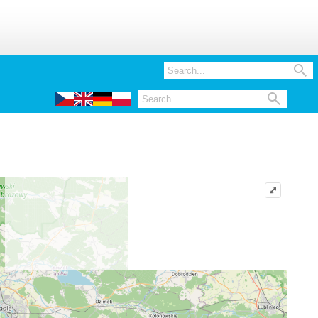


⤢