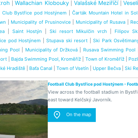
troh
Wallachian Klobouky
Valašské Meziříčí
Vesel
|
|
|
l Club Bystřice pod Hostýnem
|
Čarták Mountain Hotel in So
own
|
Municipality of Prusinovice
|
Municipality of Rusava
|
Rec
ea
|
Saint Hostýn
|
Ski resort Mikulčin vrch
|
Filipov Sk
řice pod Hostýnem
|
Stupava ski resort
|
Ski Park Osvětiman
ing Pool
|
Municipality of Držková
|
Rusava Swimming Pool
sort
|
Bajda Swimming Pool, Kroměříž
|
Town of Kroměříž
|
Poz
ké Hradiště
|
Baťa Canal
|
Town of Vsetín
|
Upper Bečva
|
Ski R
Football Club Bystřice pod Hostýnem - Footb
View across the football stadium in Byst
east toward Kelčský Javorník.

On the map