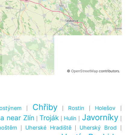
©
OpenStreetMap
contributors.
Chřiby
ostýnem
Rostin
Holešov
|
|
|
|
Javorníky
a near Zlín
Troják
Hulín
|
|
|
|
hoštěm
Uherské Hradiště
Uherský Brod
|
|
|