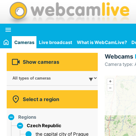

Cameras
Live broadcast
What is WebCamLive?
D
Webcams

Show cameras
Camera type: A
+
–

Select a region
Regions
Czech Republic
the capital city of Prague