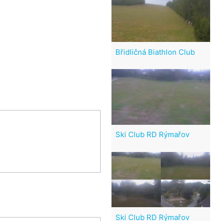
Břidličná Biathlon Club
Ski Club RD Rýmařov
Ski Club RD Rýmařov