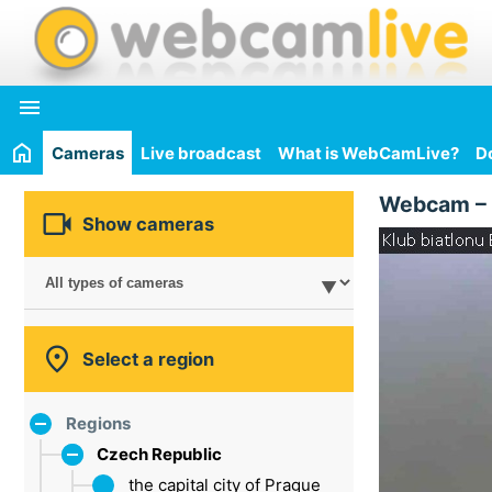

Cameras
Live broadcast
What is WebCamLive?
D
Webcam –

Show cameras

Select a region
Regions
Czech Republic
the capital city of Prague