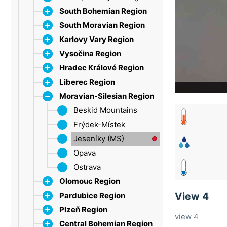
South Bohemian Region
South Moravian Region
Dačice
Karlovy Vary Region
Strakonice
Bílé Karpaty
Vysočina Region
Šumava
Břeclav
Ore Mountains
Hradec Králové Region
Třeboň Region
Brno
Marienbad
Jihlava
Lipno
Liberec Region
Drahany Highlands
Sokolov
Třebíč
Broumovsko Protected
Moravian-Silesian Region
Moravian Karst
Velké Meziříčí
Landscape Area
Bohemian Paradise
Olešnice
Žďárské vrchy
Dobruška
Jablonec nad Nisou
Beskid Mountains
Broumov Highlands
Pálava
Hradec Králové
Jizera Mountains
Frýdek-Místek
Hawk Mountains
Tišnov
Giant Mountains (HK)
Giant Mountains
Jeseníky (MS)
Vranov nad Dyjí
New Paka
Liberec
Opava
Špindlerův Mlýn
Benecko
Znojmo
Eagle Mountains
Mácha Lake
Ostrava
Harrachov
Olomouc Region
Trutnov
View 4
Pardubice Region
Jeseníky
Plzeň Region
Litovel
Chrudim
Branná
view 4
Central Bohemian Region
Nízký Jeseník
Jeseníky (P)
Brdy (PLZ)
Velké Losiny