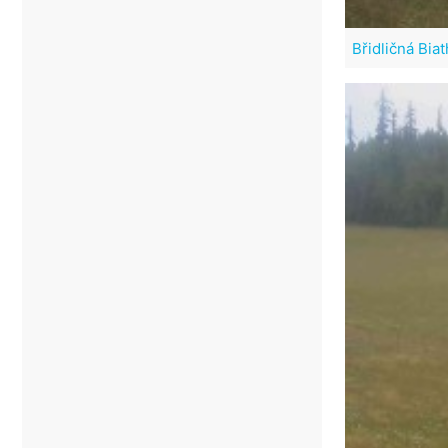
Břidličná Bia