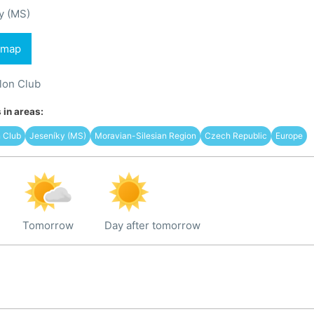
y (MS)
 map
hlon Club
in areas:
n Club
Jeseníky (MS)
Moravian-Silesian Region
Czech Republic
Europe
Tomorrow
Day after tomorrow