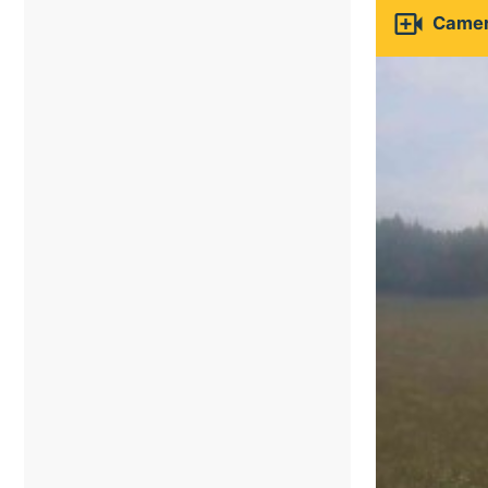

Camer