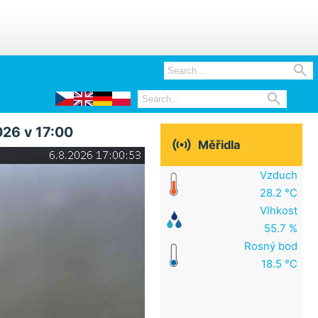


026 v 17:00

Měřidla
Vzduch
28.2 °C
Vlhkost
55.7 %
Rosný bod
18.5 °C