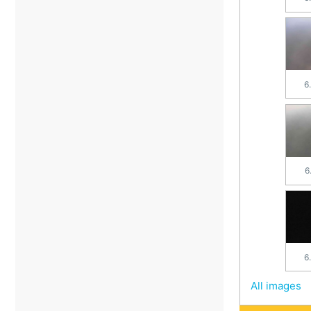
6
6
6
All images