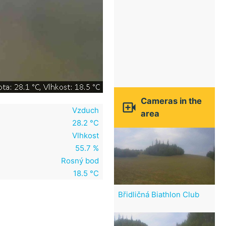
Cameras in the

Vzduch
area
28.2 °C
Vlhkost
55.7 %
Rosný bod
18.5 °C
Břidličná Biathlon Club