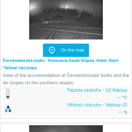

On the map
Červenohorské sedlo - Panorama South Slopes, Hotel, Start
"Yellow" ski slope
View of the accommodation at Červenohorské Sedlo and the
ski slopes on the southern slopes.
Teplota vzduchu - LD Nástup
-- °C
Vlhkost vzduchu - Nástup LD
-- %