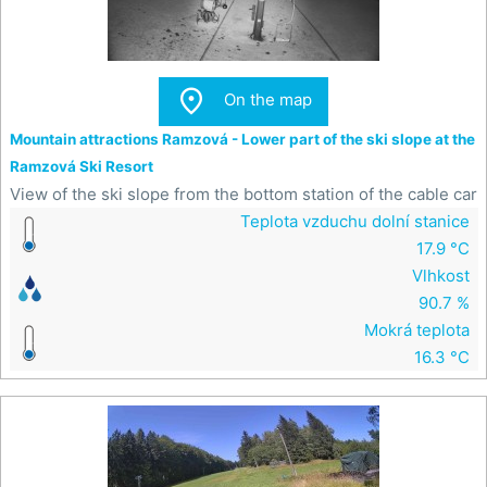

On the map
Mountain attractions Ramzová - Lower part of the ski slope at the
Ramzová Ski Resort
View of the ski slope from the bottom station of the cable car
Teplota vzduchu dolní stanice
17.9 °C
Vlhkost
90.7 %
Mokrá teplota
16.3 °C