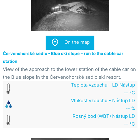

On the map
Červenohorské sedlo - Blue ski slope – run to the cable car
station
View of the approach to the lower station of the cable car on
the Blue slope in the Červenohorské sedlo ski resort.
Teplota vzduchu - LD Nástup
-- °C
Vlhkost vzduchu - Nástup LD
-- %
Rosný bod (WBT) Nástup LD
-- °C