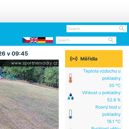


26 v 09:45

Měřidla
Teplota vzduchu u
pokladny
30 °C
Vlhkost u pokladny
52.8 %
Rosný bod u
pokladny
18.1 °C
Rychlost větru