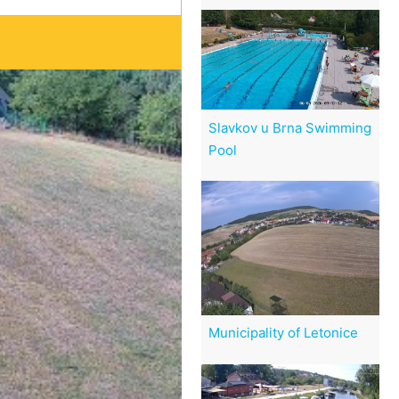
Slavkov u Brna Swimming
Pool
Municipality of Letonice