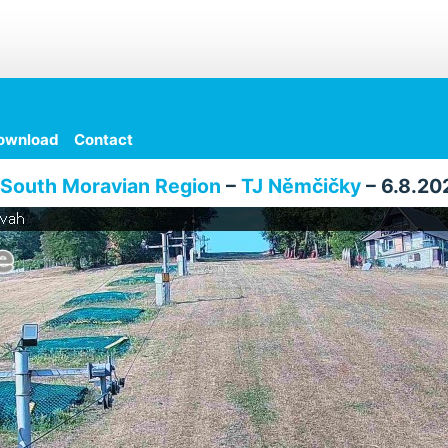
ownload
Contact
South Moravian Region
–
TJ Němčičky
– 6.8.20