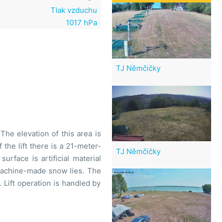
Tlak vzduchu
1017 hPa
TJ Němčičky
The elevation of this area is
the lift there is a 21-meter-
TJ Němčičky
urface is artificial material
 machine-made snow lies. The
Lift operation is handled by