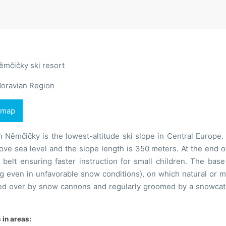
ěmčičky ski resort
oravian Region
 map
n Němčičky is the lowest-altitude ski slope in Central Europe. 
ve sea level and the slope length is 350 meters. At the end of 
belt ensuring faster instruction for small children. The base s
ing even in unfavorable snow conditions), on which natural or
ed over by snow cannons and regularly groomed by a snowcat. 
in areas: