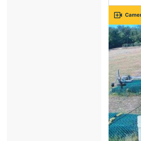

Camer