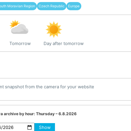
outh Moravian Region
Czech Republic
Europe
Tomorrow
Day after tomorrow
nt snapshot from the camera for your website
a archive by hour:
Thursday – 6.8.2026
Show