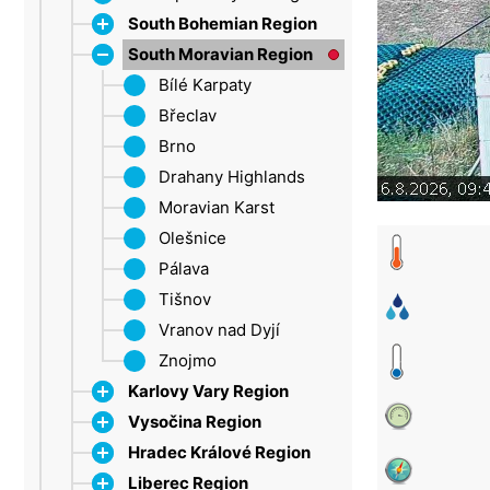
South Bohemian Region
South Moravian Region
Dačice
Strakonice
Bílé Karpaty
Šumava
Břeclav
Třeboň Region
Brno
Lipno
Drahany Highlands
Moravian Karst
Olešnice
Pálava
Tišnov
Vranov nad Dyjí
Znojmo
Karlovy Vary Region
Vysočina Region
Ore Mountains
Hradec Králové Region
Marienbad
Jihlava
Liberec Region
Sokolov
Třebíč
Broumovsko Protected