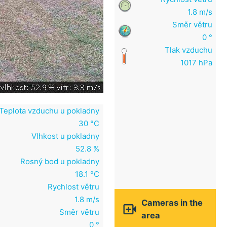
1.8 m/s
Směr větru
0 °
Tlak vzduchu
1017 hPa
Teplota vzduchu u pokladny
30 °C
Vlhkost u pokladny
52.8 %
Rosný bod u pokladny
18.1 °C
Rychlost větru
1.8 m/s
Cameras in the

Směr větru
area
0 °