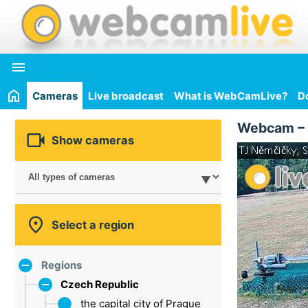

Cameras
Live broadcast
What is WebCamLive?
D
Webcam –

Show cameras

Select a region
Regions
Czech Republic
the capital city of Prague