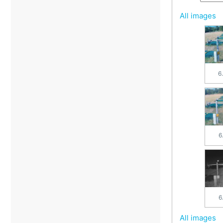
All images
6
6
6
All images