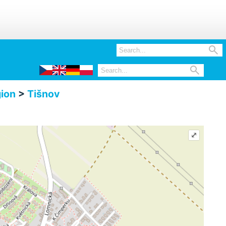


ion
>
Tišnov
⤢