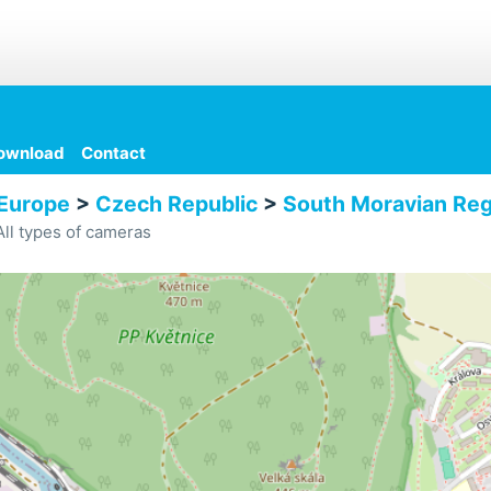
ownload
Contact
Europe
>
Czech Republic
>
South Moravian Reg
ll types of cameras