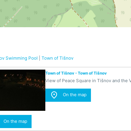
ov Swimming Pool
|
Town of Tišnov
Town of Tišnov - Town of Tišnov
View of Peace Square in Tišnov and the Ve

On the map
On the map