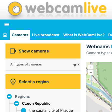

Cameras
Live broadcast
What is WebCamLive?
D
Webcams

Show cameras
Camera type: A
+
–

Select a region
Regions
Czech Republic
the capital city of Prague