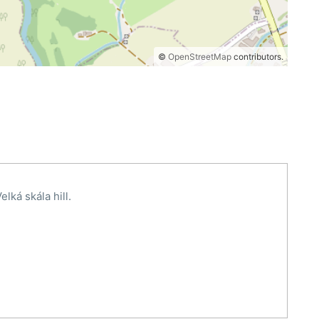
©
OpenStreetMap
contributors.
lká skála hill.