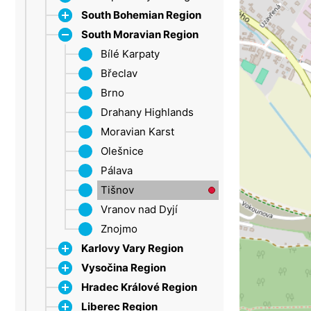
South Bohemian Region
South Moravian Region
Dačice
Strakonice
Bílé Karpaty
Šumava
Břeclav
Třeboň Region
Brno
Lipno
Drahany Highlands
Moravian Karst
Olešnice
Pálava
Tišnov
Vranov nad Dyjí
Znojmo
Karlovy Vary Region
Vysočina Region
Ore Mountains
Hradec Králové Region
Marienbad
Jihlava
Liberec Region
Sokolov
Třebíč
Broumovsko Protected