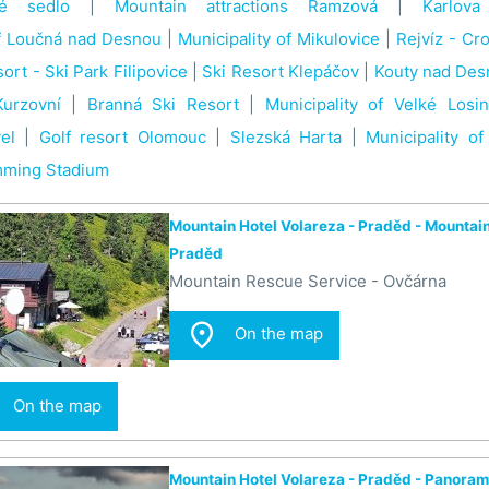
ké sedlo
|
Mountain attractions Ramzová
|
Karlova
of Loučná nad Desnou
|
Municipality of Mikulovice
|
Rejvíz - Cro
ort - Ski Park Filipovice
|
Ski Resort Klepáčov
|
Kouty nad Des
urzovní
|
Branná Ski Resort
|
Municipality of Velké Losin
el
|
Golf resort Olomouc
|
Slezská Harta
|
Municipality of
ming Stadium
Mountain Hotel Volareza - Praděd - Mountai
Praděd
Mountain Rescue Service - Ovčárna

On the map
On the map
Mountain Hotel Volareza - Praděd - Panorama