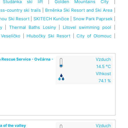
 Studánka ski lift
|
Golden Mountains City
|
ss-country ski trails
|
Brněnka Ski Resort and Ski Area
|
nou Ski Resort
|
SKITECH Kunčice
|
Snow Park Paprsek
|
y
|
Thermal Baths Losiny
|
Litovel swimming pool
|
 Veselíčko
|
Hlubočky Ski Resort
|
City of Olomouc
|
Vzduch
n Rescue Service - Ovčárna -
14.5 °C
Vlhkost
74.1 %
Vzduch
 of the valley