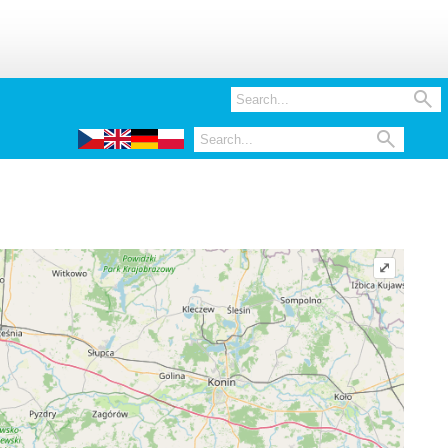


⤢