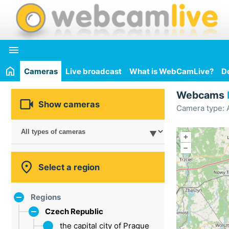

Cameras
Live broadcast
What is WebCamLive?
D
Webcams

Show cameras
Camera type: A
+
–

Select a region
Regions
Czech Republic
the capital city of Prague