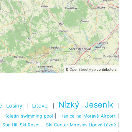
©
OpenStreetMap
contributors.
Nízký Jeseník
é Losiny
Litovel
|
|
|
|
Kojetín swimming pool
|
Hranice na Moravě Airport
|
|
Spa Hill Ski Resort
|
Ski Center Miroslav Lipová Lázně
|