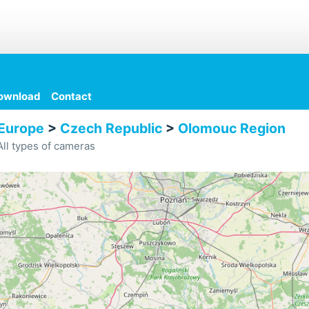
ownload
Contact
Europe
>
Czech Republic
>
Olomouc Region
ll types of cameras