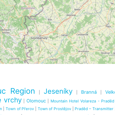
c Region
Jeseníky
Branná
Velk
|
|
|
 vrchy
Olomouc
|
|
Mountain Hotel Volareza - Praděd
ín
|
Town of Přerov
|
Town of Prostějov
|
Praděd – Transmitter