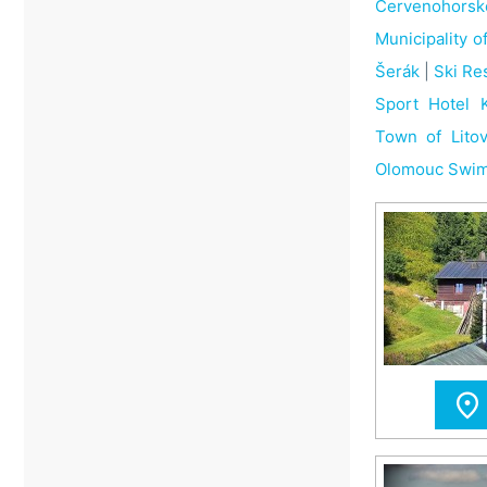
Červenohors
Municipality 
Šerák
|
Ski Res
Sport Hotel K
Town of Litov
Olomouc Swim
