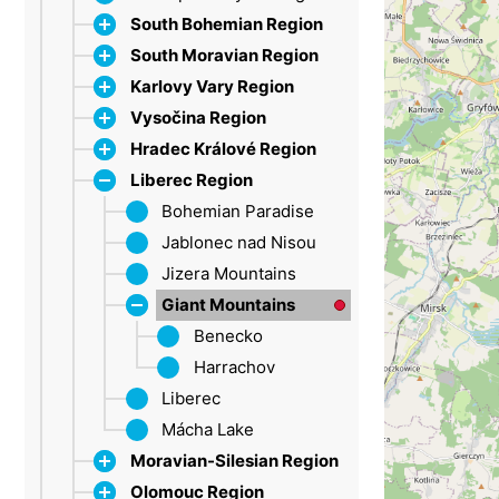
South Bohemian Region
South Moravian Region
Dačice
Karlovy Vary Region
Strakonice
Bílé Karpaty
Vysočina Region
Šumava
Břeclav
Ore Mountains
Hradec Králové Region
Třeboň Region
Brno
Marienbad
Jihlava
Lipno
Liberec Region
Drahany Highlands
Sokolov
Třebíč
Broumovsko Protected
Moravian Karst
Velké Meziříčí
Landscape Area
Bohemian Paradise
Olešnice
Žďárské vrchy
Dobruška
Jablonec nad Nisou
Broumov Highlands
Pálava
Hradec Králové
Jizera Mountains
Hawk Mountains
Tišnov
Giant Mountains (HK)
Giant Mountains
Vranov nad Dyjí
New Paka
Špindlerův Mlýn
Benecko
Znojmo
Eagle Mountains
Harrachov
Trutnov
Liberec
Mácha Lake
Moravian-Silesian Region
Olomouc Region
Beskid Mountains