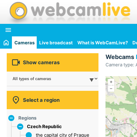

Cameras
Live broadcast
What is WebCamLive?
D
Webcams

Show cameras
Camera type: A
+
–

Select a region
Regions
Czech Republic
the capital city of Prague