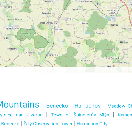
Mountains
Benecko
Harrachov
|
|
|
Meadow Ch
tnice nad Jizerou
|
Town of Špindlerův Mlýn
|
Kamen
f Benecko
|
Žalý Observation Tower
|
Harrachov City