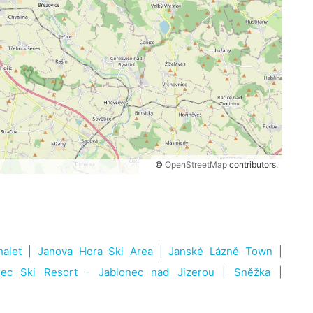
©
OpenStreetMap
contributors.
alet
|
Janova Hora Ski Area
|
Janské Lázně Town
|
ec Ski Resort - Jablonec nad Jizerou
|
Sněžka
|