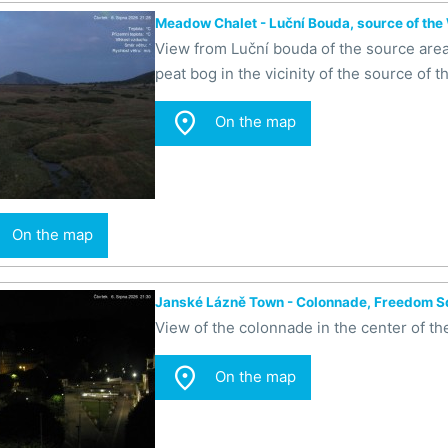
Meadow Chalet - Luční Bouda, source of the
View from Luční bouda of the source area
peat bog in the vicinity of the source of 

On the map
On the map
Janské Lázně Town - Colonnade, Freedom S
View of the colonnade in the center of t

On the map