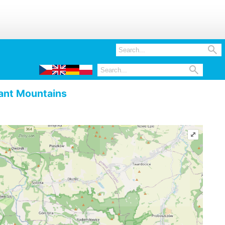


ant Mountains
⤢