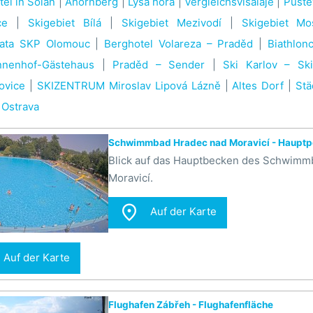
el in Soláň
|
Ahornberg
|
Lysá hora
|
Vergleichsvisalaje
|
Puste
ce
|
Skigebiet Bílá
|
Skigebiet Mezivodí
|
Skigebiet Mo
hata SKP Olomouc
|
Berghotel Volareza – Praděd
|
Biathlonc
nenhof-Gästehaus
|
Praděd – Sender
|
Ski Karlov – Ski
ovice
|
SKIZENTRUM Miroslav Lipová Lázně
|
Altes Dorf
|
St
 Ostrava
Schwimmbad Hradec nad Moravicí - Hauptp
Blick auf das Hauptbecken des Schwimm
Moravicí.

Auf der Karte
Auf der Karte
Flughafen Zábřeh - Flughafenfläche