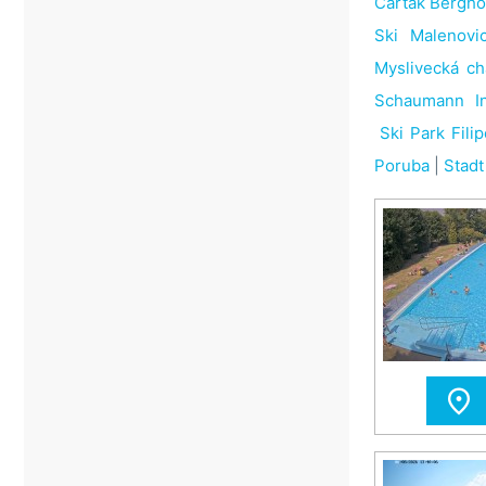
Čarták Berghot
Ski Malenovi
Myslivecká c
Schaumann In
Ski Park Filip
Poruba
|
Stadt
