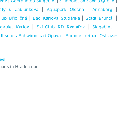
vny
|
Gebräuntes Skigebiet
|
Skigebiet an Sach's Quelle
|
sty u Jablunkova
|
Aquapark Olešná
|
Annaberg
|
lub Břidličná
|
Bad Karlova Studánka
|
Stadt Bruntál
|
gebiet Karlov
|
Ski-Club RD Rýmařov
|
Skigebiet –
ädtisches Schwimmbad Opava
|
Sommerfreibad Ostrava-
ool
bads in Hradec nad