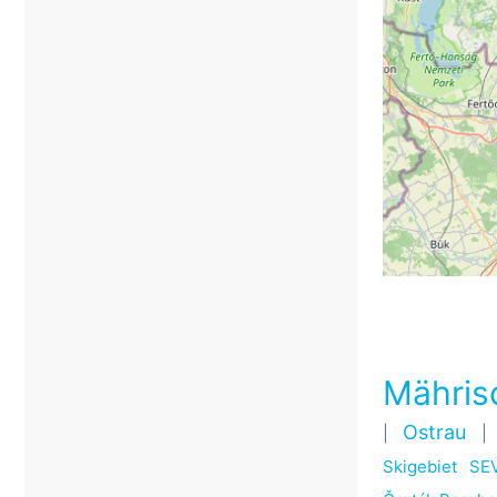
Mähris
Ostrau
|
Skigebiet S