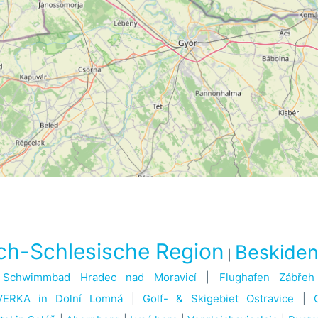
ch-Schlesische Region
Beskide
|
|
Schwimmbad Hradec nad Moravicí
|
Flughafen Zábřeh
EVERKA in Dolní Lomná
|
Golf- & Skigebiet Ostravice
|