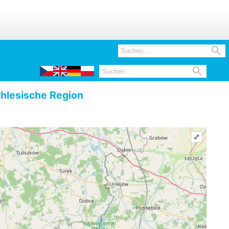


hlesische Region
⤢