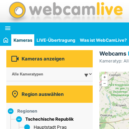

Kameras
LIVE-Übertragung
Was ist WebCamLive?
Webcams

Kameras anzeigen
Kameratyp: Al
+
–

Region auswählen
Regionen
Tschechische Republik
Hauptstadt Prag