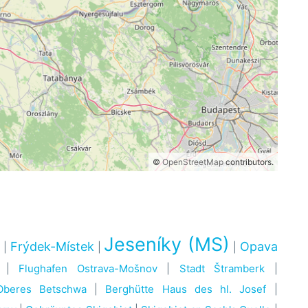
©
OpenStreetMap
contributors.
n
Jeseníky (MS)
Frýdek-Místek
Opava
|
|
|
|
Flughafen Ostrava-Mošnov
|
Stadt Štramberk
|
Oberes Betschwa
|
Berghütte Haus des hl. Josef
|