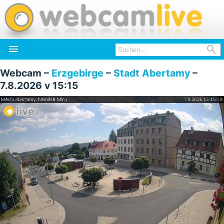


Webcam –
Erzgebirge
–
Stadt Abertamy
–
7.8.2026 v 15:15