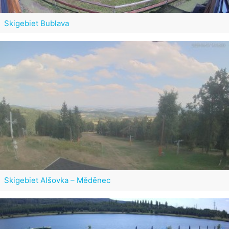
Skigebiet Bublava
Skigebiet Alšovka – Měděnec