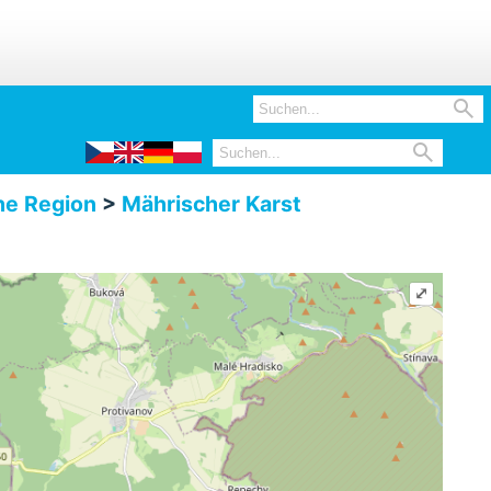


e Region
>
Mährischer Karst
⤢