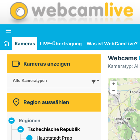

Kameras
LIVE-Übertragung
Was ist WebCamLive?
Webcams

Kameras anzeigen
Kameratyp: Al
+
–

Region auswählen
Regionen
Tschechische Republik
Hauptstadt Prag