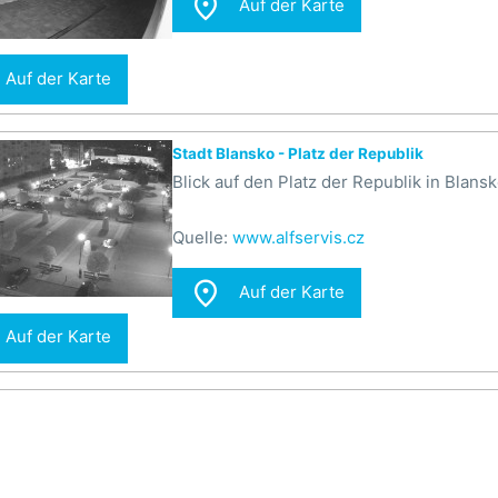

Auf der Karte
Auf der Karte
Stadt Blansko - Platz der Republik
Blick auf den Platz der Republik in Blansk
Quelle:
www.alfservis.cz

Auf der Karte
Auf der Karte
Gemeinde Ježkovice - Eingang ins Dorf von
Blick auf den Dorfeingang von Norden au
Quelle:
www.drvrkam.vys.cz