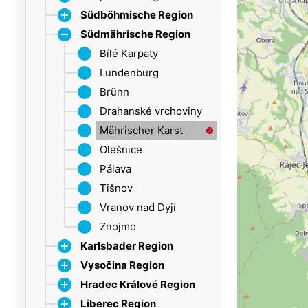
Südböhmische Region
Südmährische Region
Dačice
Strakonice
Bílé Karpaty
Böhmerwald
Lundenburg
Třeboňsko
Brünn
Lipno
Drahanské vrchoviny
Mährischer Karst
Olešnice
Pálava
Tišnov
Vranov nad Dyjí
Znojmo
Karlsbader Region
Vysočina Region
Erzgebirge
Hradec Králové Region
Marienbad
Iglau
Liberec Region
Sokolov
Trebitsch
CHKO Broumovsko