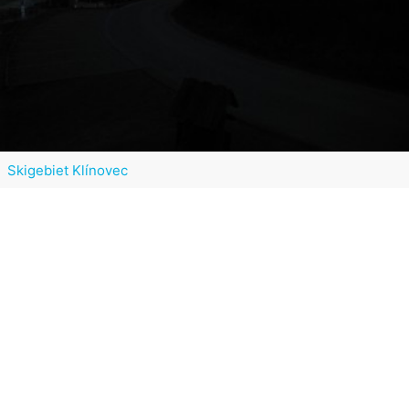
Skigebiet Klínovec