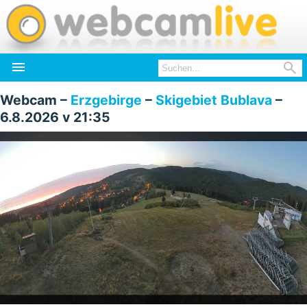


Webcam –
Erzgebirge
–
Skigebiet Bublava
–
6.8.2026 v 21:35