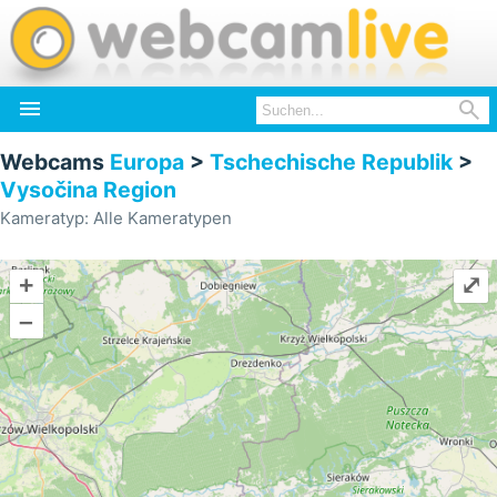


Webcams
Europa
>
Tschechische Republik
>
Vysočina Region
Kameratyp: Alle Kameratypen
+
⤢
–