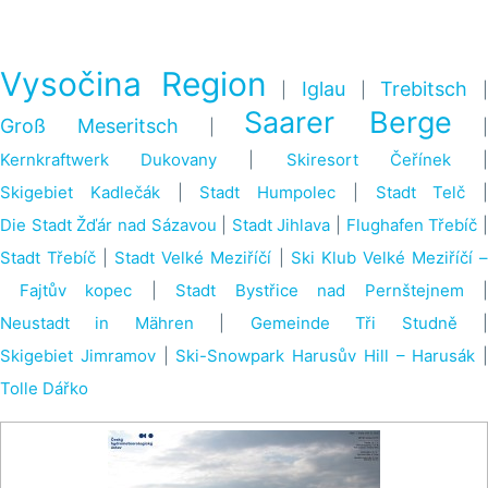
Vysočina Region
Iglau
Trebitsch
|
|
Saarer Berge
Groß Meseritsch
|
Kernkraftwerk Dukovany
|
Skiresort Čeřínek
Skigebiet Kadlečák
|
Stadt Humpolec
|
Stadt Telč
|
Die Stadt Žďár nad Sázavou
|
Stadt Jihlava
|
Flughafen Třebíč
Stadt Třebíč
|
Stadt Velké Meziříčí
|
Ski Klub Velké Meziříčí 
Fajtův kopec
|
Stadt Bystřice nad Pernštejnem
|
Neustadt in Mähren
|
Gemeinde Tři Studně
Skigebiet Jimramov
|
Ski-Snowpark Harusův Hill – Harusák
|
Tolle Dářko