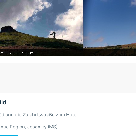
ld
ěd und die Zufahrtsstraße zum Hotel
ouc Region, Jeseníky (MS)