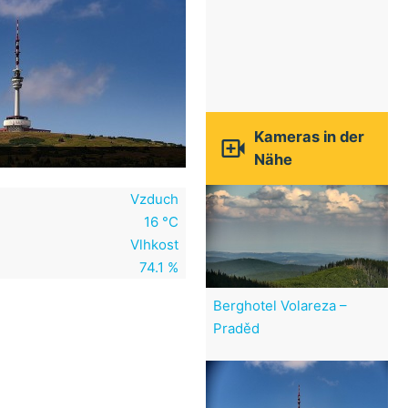
Kameras in der

Nähe
Vzduch
16 °C
Vlhkost
74.1 %
Berghotel Volareza –
Praděd