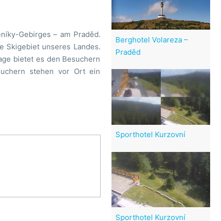
seníky-Gebirges – am Praděd.
Berghotel Volareza –
e Skigebiet unseres Landes.
Praděd
Lage bietet es den Besuchern
uchern stehen vor Ort ein
Sporthotel Kurzovní
Sporthotel Kurzovní