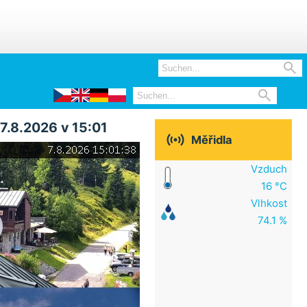


7.8.2026 v 15:01

Měřidla
Vzduch
16 °C
Vlhkost
74.1 %