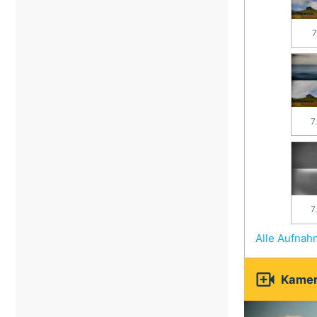
7
7
7
Alle Aufna

Kamer