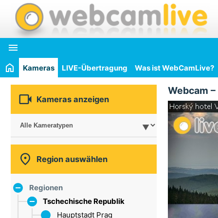

Kameras
LIVE-Übertragung
Was ist WebCamLive?
Webcam –

Kameras anzeigen

Region auswählen
Regionen
Tschechische Republik
Hauptstadt Prag