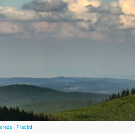
lareza – Praděd