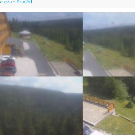
lareza – Praděd