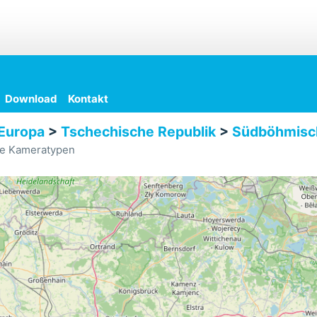
Download
Kontakt
Europa
>
Tschechische Republik
>
Südböhmisc
le Kameratypen