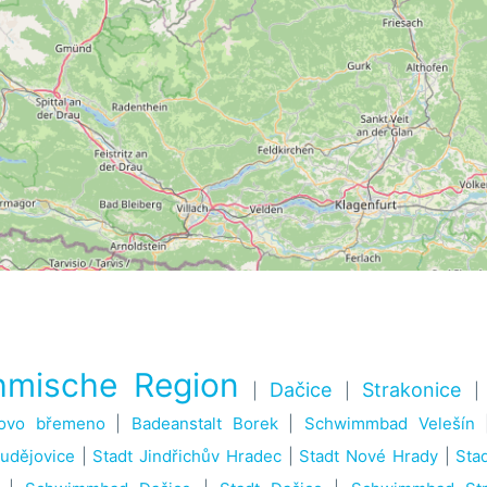
mische Region
Dačice
Strakonice
|
|
tovo břemeno
|
Badeanstalt Borek
|
Schwimmbad Velešín
udějovice
|
Stadt Jindřichův Hradec
|
Stadt Nové Hrady
|
Sta