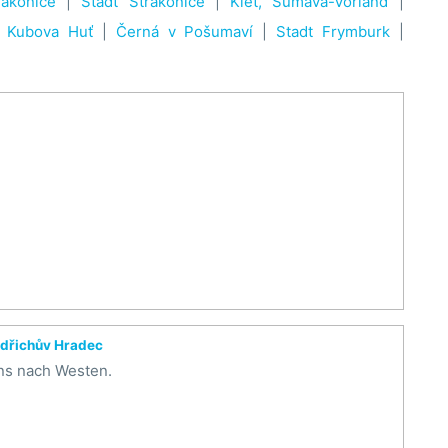
akonice
|
Stadt Strakonice
|
Kleť, Šumava-Vorland
|
t Kubova Huť
|
Černá v Pošumaví
|
Stadt Frymburk
|
ndřichův Hradec
ens nach Westen.