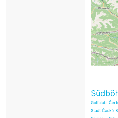
Südböh
Golfclub Čer
Stadt České B