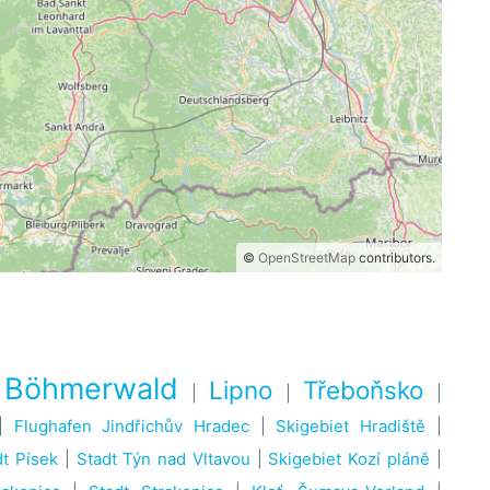
©
OpenStreetMap
contributors.
Böhmerwald
Lipno
Třeboňsko
|
|
|
|
|
Flughafen Jindřichův Hradec
|
Skigebiet Hradiště
|
dt Písek
|
Stadt Týn nad Vltavou
|
Skigebiet Kozí pláně
|