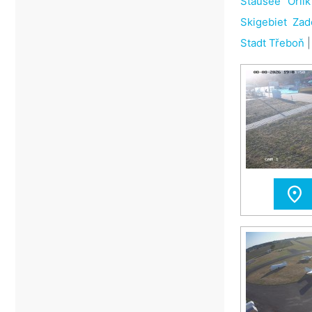
Stausee Orlík
Skigebiet Zad
Stadt Třeboň
