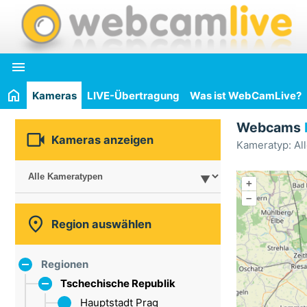

Kameras
LIVE-Übertragung
Was ist WebCamLive?
Webcams

Kameras anzeigen
Kameratyp: Al
+
–

Region auswählen
Regionen
Tschechische Republik
Hauptstadt Prag