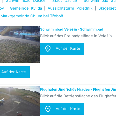
|
Schwimmbad Dačice
|
Stadt Dačice
|
Schwimmbad Str
ov
|
Gemeinde Kvilda
|
Aussichtsturm Poledník
|
Skigebie
|
Marktgemeinde Chlum bei Třeboň
Schwimmbad Velešín - Schwimmbad
Blick auf das Freibadgelände in Velešín.

Auf der Karte
Auf der Karte
Flughafen Jindřichův Hradec - Flughafen Ji
Blick auf die Betriebsfläche des Flughaf

Auf der Karte