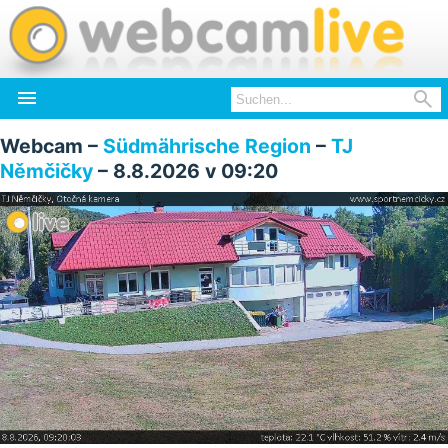


Webcam –
Südmährische Region
–
TJ
Němčičky
– 8.8.2026 v 09:20