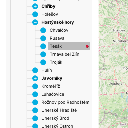
Děčín
Chřiby
Erzgebirge (ULK)
Holešov
Roštín
Šluknovský výběžek
Hostýnské hory
Aussig
Chvalčov
Saaz
Rusava
Tesák
Trnava bei Zlín
Troják
Hulín
Javorníky
Kroměříž
Groß Karlowitz
Luhačovice
Rožnov pod Radhoštěm
Uherské Hradiště
Uherský Brod
Uherský Ostroh