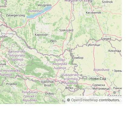
©
OpenStreetMap
contributors.