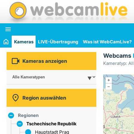

Kameras
LIVE-Übertragung
Was ist WebCamLive?
Webcams

Kameras anzeigen
Kameratyp: Al
+
–

Region auswählen
Regionen
Tschechische Republik
Hauptstadt Prag