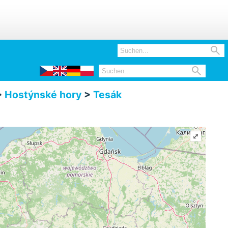


>
Hostýnské hory
>
Tesák
⤢