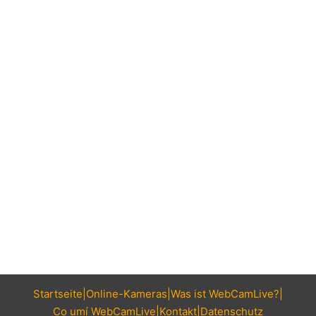
Startseite
Online-Kameras
Was ist WebCamLive?
Co umí WebCamLive
Kontakt
Datenschutz