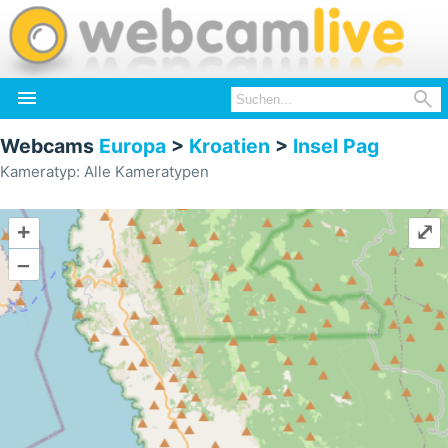


Webcams
Europa
>
Kroatien
>
Insel Pag
Kameratyp: Alle Kameratypen
+
⤢
–