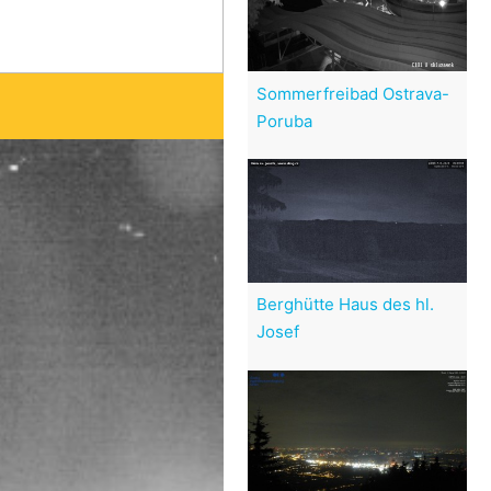
Sommerfreibad Ostrava-
Poruba
Berghütte Haus des hl.
Josef