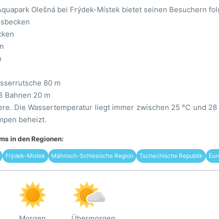
uapark Olešná bei Frýdek-Místek bietet seinen Besuchern folg
gsbecken
cken
n
n
asserrutsche 80 m
 3 Bahnen 20 m
tere. Die Wassertemperatur liegt immer zwischen 25 °C und 28 
pen beheizt.
s in den Regionen:
Frýdek-Místek
Mährisch-Schlesische Region
Tschechische Republik
Eur
Morgen
Übermorgen