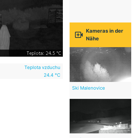
Kameras in der

Nähe
Teplota vzduchu
24.4 °C
Ski Malenovice