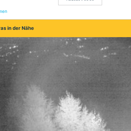
hmen
as in der Nähe