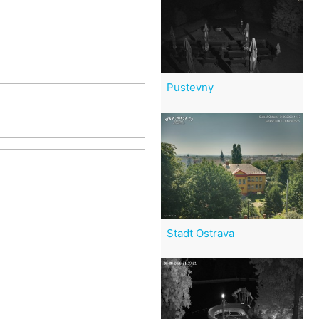
Pustevny
Stadt Ostrava