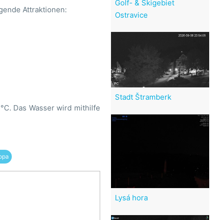
Golf- & Skigebiet
ende Attraktionen:
Ostravice
Stadt Štramberk
°C. Das Wasser wird mithilfe
opa
Lysá hora