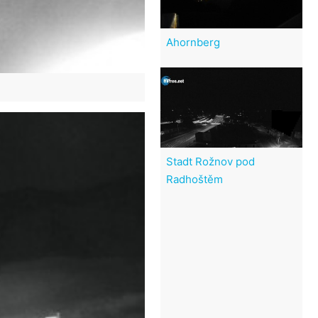
Ahornberg
Stadt Rožnov pod
Radhoštěm