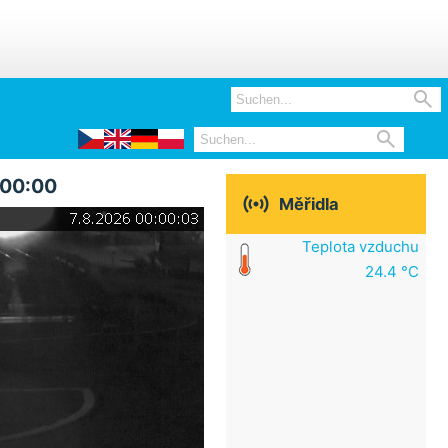


 00:00

Měřidla
Teplota vzduchu
24.4 °C