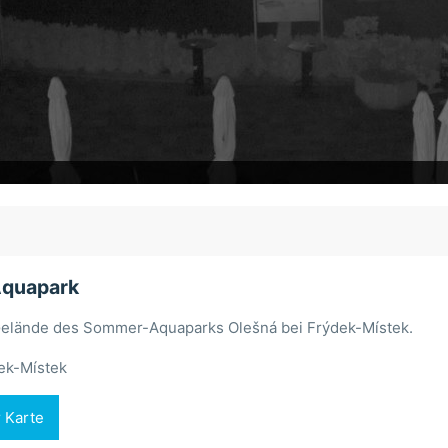
quapark
 Gelände des Sommer-Aquaparks Olešná bei Frýdek-Místek.
ek-Místek
r Karte