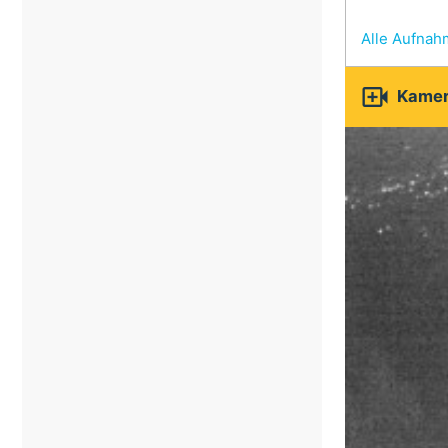
Alle Aufna

Kamer