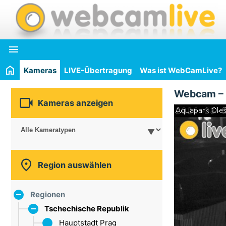

Kameras
LIVE-Übertragung
Was ist WebCamLive?
Webcam –

Kameras anzeigen

Region auswählen
Regionen
Tschechische Republik
Hauptstadt Prag