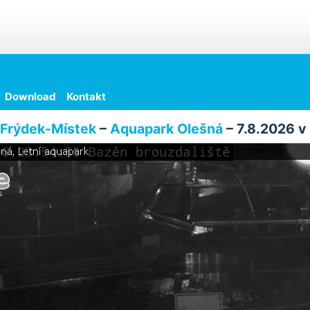
Download
Kontakt
Frýdek-Místek
–
Aquapark Olešná
– 7.8.2026 v