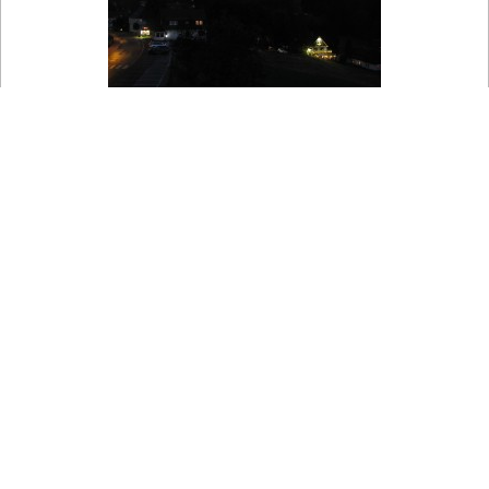

Auf der Karte
Stadt Harrachov - Stadtzentrum
Stadtzentrum von Harrachov im Riesengebirge.
Teplota vzduchu
8.8 °C