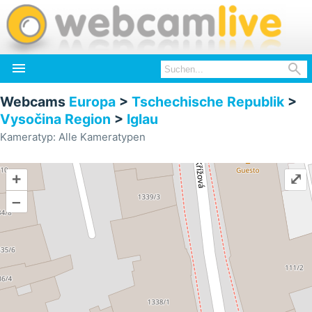


Webcams
Europa
>
Tschechische Republik
>
Vysočina Region
>
Iglau
Kameratyp: Alle Kameratypen
+
⤢
–