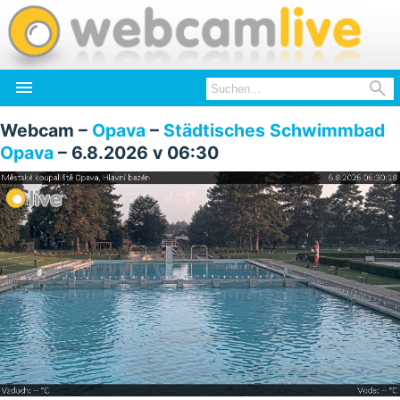


Webcam –
Opava
–
Städtisches Schwimmbad
Opava
– 6.8.2026 v 06:30