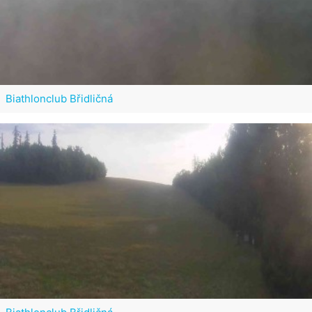
Biathlonclub Břidličná