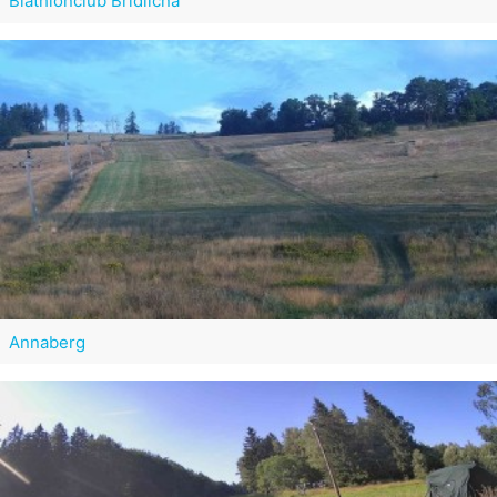
Biathlonclub Břidličná
Annaberg