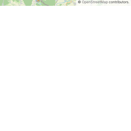
©
OpenStreetMap
contributors.