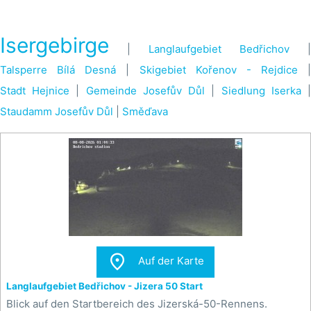
Isergebirge
|
Langlaufgebiet Bedřichov
|
Talsperre Bílá Desná
|
Skigebiet Kořenov - Rejdice
|
Stadt Hejnice
|
Gemeinde Josefův Důl
|
Siedlung Iserka
Staudamm Josefův Důl
|
Směďava

Auf der Karte
Langlaufgebiet Bedřichov - Jizera 50 Start
Blick auf den Startbereich des Jizerská-50-Rennens.