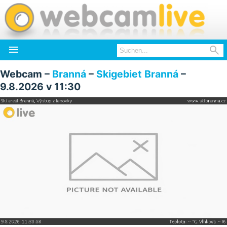


Webcam –
Branná
–
Skigebiet Branná
–
9.8.2026 v 11:30